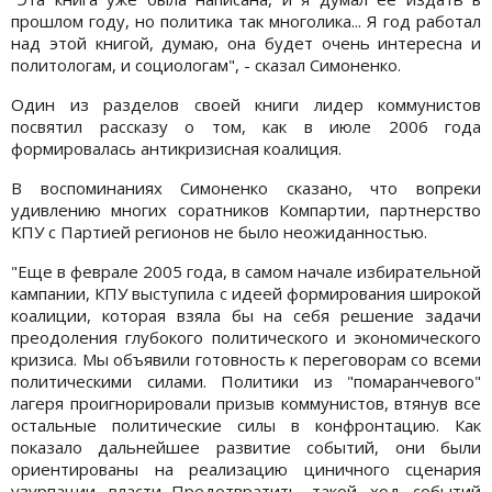
прошлом году, но политика так многолика... Я год работал
над этой книгой, думаю, она будет очень интересна и
политологам, и социологам", - сказал Симоненко.
Один из разделов своей книги лидер коммунистов
посвятил рассказу о том, как в июле 2006 года
формировалась антикризисная коалиция.
В воспоминаниях Симоненко сказано, что вопреки
удивлению многих соратников Компартии, партнерство
КПУ с Партией регионов не было неожиданностью.
"Еще в феврале 2005 года, в самом начале избирательной
кампании, КПУ выступила с идеей формирования широкой
коалиции, которая взяла бы на себя решение задачи
преодоления глубокого политического и экономического
кризиса. Мы объявили готовность к переговорам со всеми
политическими силами. Политики из "помаранчевого"
лагеря проигнорировали призыв коммунистов, втянув все
остальные политические силы в конфронтацию. Как
показало дальнейшее развитие событий, они были
ориентированы на реализацию циничного сценария
узурпации власти...Предотвратить такой ход событий