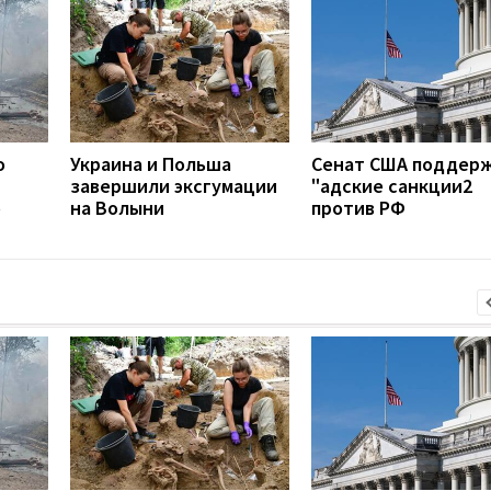
о
Украина и Польша
Сенат США поддер
завершили эксгумации
"адские санкции2
о
на Волыни
против РФ