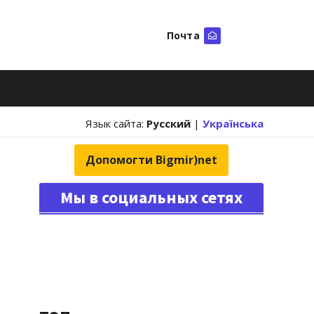
Почта
Искать
Язык сайта:
Русский
|
Українська
Допомогти Bigmir)net
Мы в социальных сетях