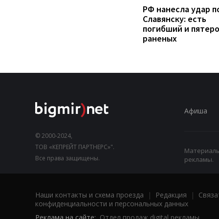
РФ нанесла удар п
Славянску: есть
погибший и пятер
раненых
Афиша
© 2000-2024,
ТОВ «КЕПРЕЙТ ПАРТНЕРС»".
Материалы,
Все права защищены.
рекламы.
Наши контакты и схема проезда
|
Редакция
|
Связа
конфиденциальности и персональных данных
Реклама на сайте:
Отдел продаж digital рекламы