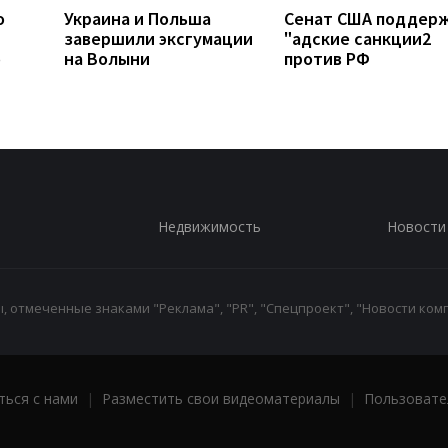
о
Украина и Польша
Сенат США поддер
завершили эксгумации
"адские санкции2
о
на Волыни
против РФ
Недвижимость
Новости
 отмеченные знаками "Реклама", "PR", "Спецпроект", "Новости комп
ться с нами
|
Разместить свои видеоматериалы
|
Пользовате