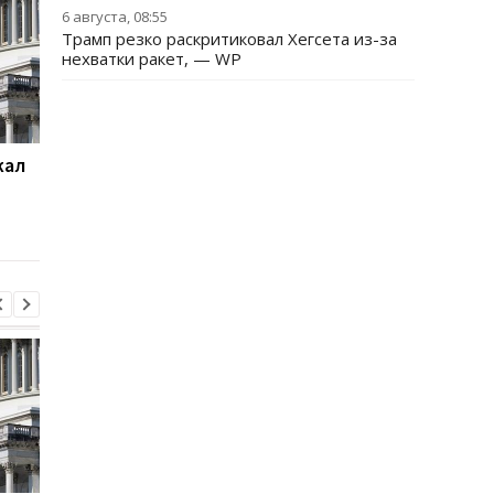
6 августа, 08:55
Трамп резко раскритиковал Хегсета из-за
нехватки ракет, — WP
жал
Суд США приостановил
База ФСБ и шесть
строительство
судов: СБС поразили
бального зала Трампа
цели РФ