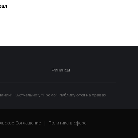
жал
Суд США приостановил
База ФСБ и шесть
строительство
судов: СБС поразили
бального зала Трампа
цели РФ
Финансы
аний", "Актуально", "Промо", публикуются на правах
льское Соглашение
|
Политика в сфере