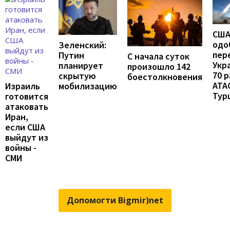
СШ
одо
Зеленский:
пер
Путин
С начала суток
Укр
планирует
произошло 142
70 
скрытую
боестолкновения
ATA
мобилизацию
Израиль
Тур
готовится
атаковать
Иран,
если США
выйдут из
войны -
СМИ
Допомогти Bigmir)net