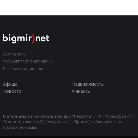
© 2000-2024,
ТОВ «КЕПРЕЙТ ПАРТНЕРС»".
Все права защищены.
Афиша
Недвижимость
Новости
Финансы
Материалы, отмеченные знаками "Реклама", "PR", "Спецпроект",
"Новости компаний", "Актуально", "Промо", публикуются на
правах рекламы.