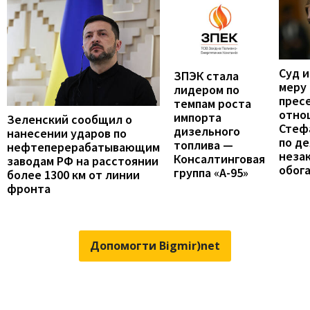
Суд 
ЗПЭК стала
меру
лидером по
прес
темпам роста
отно
импорта
Зеленский сообщил о
Стеф
дизельного
нанесении ударов по
по де
топлива —
нефтеперерабатывающим
неза
Консалтинговая
заводам РФ на расстоянии
обог
группа «А-95»
более 1300 км от линии
фронта
Допомогти Bigmir)net