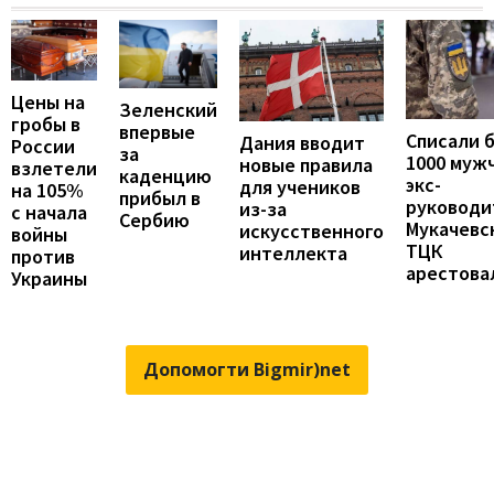
Цены на
Зеленский
гробы в
впервые
Списали 
Дания вводит
России
за
1000 муж
новые правила
взлетели
каденцию
экс-
для учеников
на 105%
прибыл в
руководи
из-за
с начала
Сербию
Мукачевс
искусственного
войны
ТЦК
интеллекта
против
арестова
Украины
Допомогти Bigmir)net