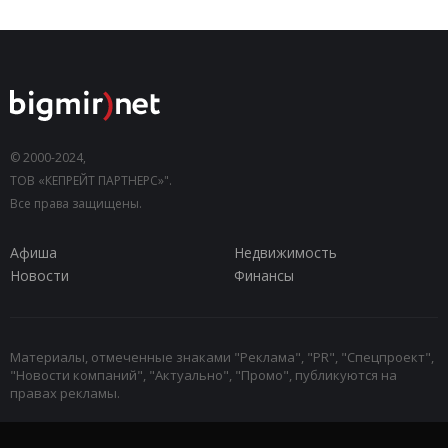
© 2000-2024,
ТОВ «КЕПРЕЙТ ПАРТНЕРС»".
Все права защищены.
Афиша
Недвижимость
Новости
Финансы
Материалы, отмеченные знаками "Реклама", "PR", "Спецпроект",
"Новости компаний", "Актуально", "Промо", публикуются на
правах рекламы.