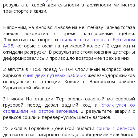
результаты своей деятельности в должности министра
транспорта и связи.
Напомним, на днях во Львове на нефтебазу Галнафтогаза
заехал локомотив с тремя платформами щебня.
Локомотив на скорости
въехал в цистерны с бензином
А-95
, которые стояли на тупиковой колее (12 единиц) и
ожидали разгрузки. В результате столкновения цистерны
деформировались и произошло возгорание трех из них.
2 августа в 11:50 поезд № 164 Столичный экспресс Киев-
Харьков
сбил двух путевых рабочих
-железнодорожников
неподалеку от станции Ковяги в Валковском районе
Харьковской области.
31 июля На станции Тернополь-товарный маневровый
грузовой поезд давал задний ход и
столкнулся со
стоявшими на отстое вагонами
. В результате аварии с
рельсов сошли и перевернулись шесть вагонов.
22 июля в Горловке Донецкой области
сошли с рельсов
два вагона пассажирского поезда сообщением Челябинск-