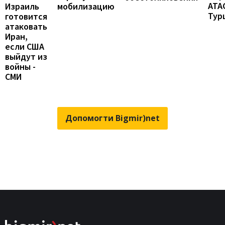
ATA
мобилизацию
Израиль
Тур
готовится
атаковать
Иран,
если США
выйдут из
войны -
СМИ
Допомогти Bigmir)net