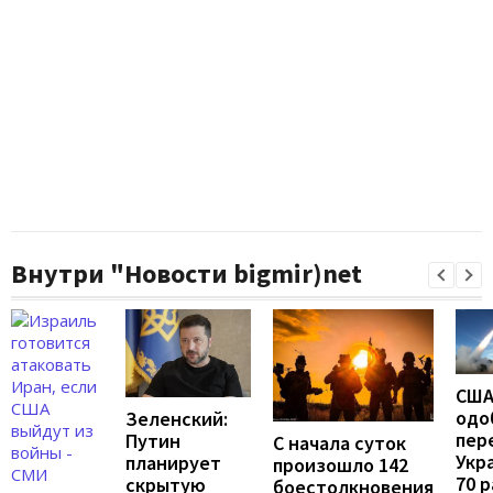
Внутри "Новости bigmir)net
СШ
одо
Зеленский:
пер
Путин
С начала суток
Укр
планирует
произошло 142
70 
скрытую
боестолкновения