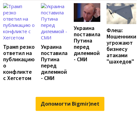
Украина
Флеш:
поставила
Мошенники
Путина
угрожают
перед
Трамп резко
Украина
бизнесу
дилеммой
ответил на
поставила
атаками
- СМИ
публикацию
Путина
"шахедов"
о
перед
конфликте
дилеммой
с Хегсетом
- СМИ
Допомогти Bigmir)net