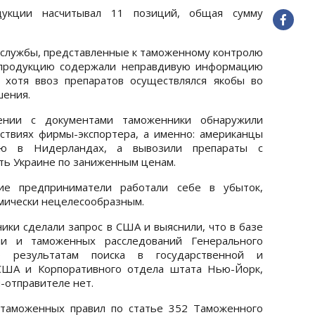
дукции насчитывал 11 позиций, общая сумму
жслужбы, представленные к таможенному контролю
 продукцию содержали неправдивую информацию
 хотя ввоз препаратов осуществлялся якобы во
шения.
ении с документами таможенники обнаружили
ствиях фирмы-экспортера, а именно: американцы
ию в Нидерландах, а вывозили препараты с
ть Украине по заниженным ценам.
кие предприниматели работали себе в убыток,
омически нецелесообразным.
ики сделали запрос в США и выяснили, что в базе
и и таможенных расследований Генерального
 результатам поиска в государственной и
США и Корпоративного отдела штата Нью-Йорк,
-отправителе нет.
 таможенных правил по статье 352 Таможенного