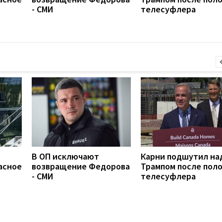
- СМИ
телесуфлера
В ОП исключают
Карни подшутил на
асное
возвращение Федорова
Трампом после пол
- СМИ
телесуфлера