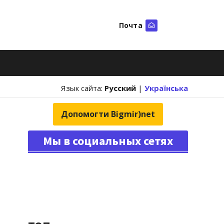
Почта
Искать
Язык сайта:
Русский
|
Українська
Допомогти Bigmir)net
Мы в социальных сетях