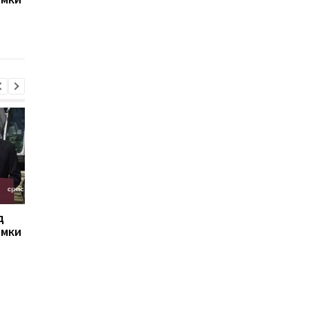
пострадавшие
ударами в случае но
атак США - СМИ
д
РФ сбросила на Сумы
Иран угрожает
омки
четыре КАБа: есть
соседним странам
пострадавшие
ударами в случае но
атак США - СМИ