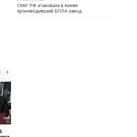
СМИ: РФ атаковала в Киеве
производивший БПЛА завод
д
РФ сбросила на Сумы
Иран угрожает
омки
четыре КАБа: есть
соседним странам