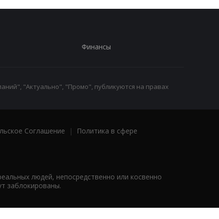
Финансы
аний", "Актуально", "Промо", публикуются на правах
льское Соглашение
|
Политика в сфере
реальных людей, непосредственно или косвенно
ут заблокированы.