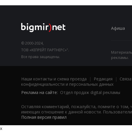
Афиша
© 2000-2024,
ТОВ «КЕПРЕЙТ ПАРТНЕРС»".
Материалы,
Все права защищены.
рекламы.
Наши контакты и схема проезда
|
Редакция
|
Связа
конфиденциальности и персональных данных
Реклама на сайте:
Отдел продаж digital рекламы
Оставляя комментарий, пожалуйста, помните о том, 
имеющих отношение к данной новости. Пользователи,
Полная версия правил
x