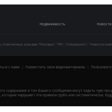
Недвижимость
Новости
 отмеченные знаками "Реклама", "PR", "Спецпроект", "Новости комп
ться с нами
|
Разместить свои видеоматериалы
|
Пользовате
что содержание и тон Вашего сообщения могут задеть чувства 
 которые нарушают эти правила грубо или систематически, буд