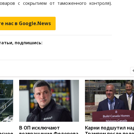
оваров с сокрытием от таможенного контроля).
е нас в Google.News
татьи, подпишись:
В ОП исключают
Карни подшутил на
асное
возвращение Федорова
Трампом после пол