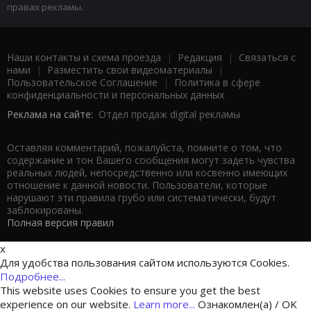
правах рекламы.
Наши контакты и схема проезда
|
Редакция
|
Связаться с
нами
|
Разместить свои видеоматериалы
|
Пользовательское Соглашение
|
Политика в сфере
конфиденциальности и персональных данных
Реклама на сайте:
Отдел продаж digital рекламы
Оставляя комментарий, пожалуйста, помните о том, что
содержание и тон Вашего сообщения могут задеть чувства
реальных людей, непосредственно или косвенно имеющих
отношение к данной новости. Пользователи, которые
нарушают эти правила грубо или систематически, будут
заблокированы.
Полная версия правил
x
Для удобства пользования сайтом используются Cookies.
Подробнее...
This website uses Cookies to ensure you get the best
experience on our website.
Learn more...
Ознакомлен(а) / OK