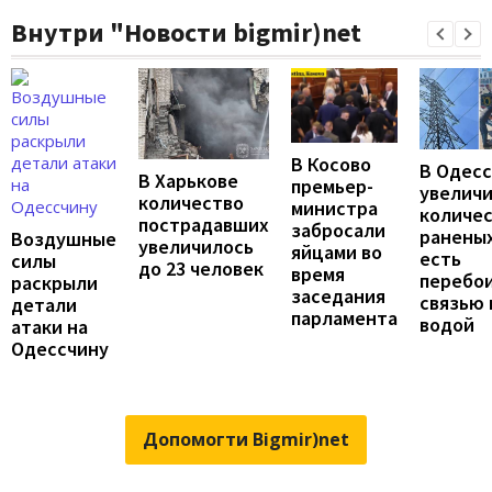
Внутри "Новости bigmir)net
В Косово
В Одес
В Харькове
премьер-
увелич
количество
министра
количе
пострадавших
забросали
раненых
Воздушные
увеличилось
яйцами во
есть
силы
до 23 человек
время
перебои
раскрыли
заседания
связью 
детали
парламента
водой
атаки на
Одессчину
Допомогти Bigmir)net