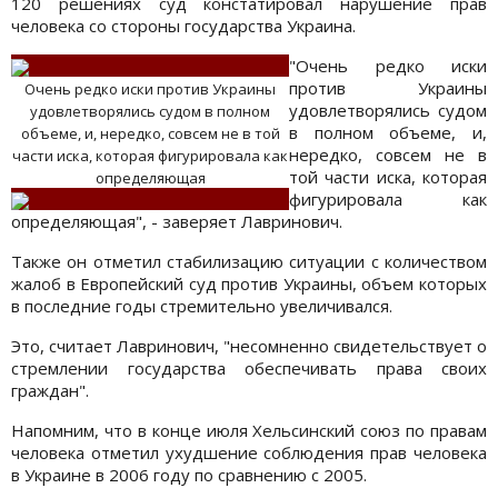
120 решениях суд констатировал нарушение прав
человека со стороны государства Украина.
"Очень редко иски
против Украины
Очень редко иски против Украины
удовлетворялись судом
удовлетворялись судом в полном
в полном объеме, и,
объеме, и, нередко, совсем не в той
нередко, совсем не в
части иска, которая фигурировала как
той части иска, которая
определяющая
фигурировала как
определяющая", - заверяет Лавринович.
Также он отметил стабилизацию ситуации с количеством
жалоб в Европейский суд против Украины, объем которых
в последние годы стремительно увеличивался.
Это, считает Лавринович, "несомненно свидетельствует о
стремлении государства обеспечивать права своих
граждан".
Напомним, что в конце июля Хельсинский союз по правам
человека отметил ухудшение соблюдения прав человека
в Украине в 2006 году по сравнению с 2005.