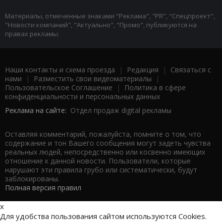
Материалы, отмеченные знаками "Реклама", "PR", "Спецпроект",
"Новости компаний", "Актуально", "Промо", публикуются на
правах рекламы.
Наши контакты и схема проезда
|
Редакция
|
Связаться с
нами
|
Разместить свои видеоматериалы
|
Пользовательское Соглашение
|
Политика в сфере
конфиденциальности и персональных данных
Реклама на сайте:
Отдел продаж digital рекламы
Оставляя комментарий, пожалуйста, помните о том, что
содержание и тон Вашего сообщения могут задеть чувства
реальных людей, непосредственно или косвенно имеющих
отношение к данной новости. Пользователи, которые
нарушают эти правила грубо или систематически, будут
заблокированы.
Полная версия правил
x
Для удобства пользования сайтом используются Cookies.