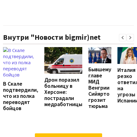
Внутри "Новости bigmir)net
Бывшему
Италия
главе
резко
Дрон поразил
МИД
ответи
В Скале
больницу в
Венгрии
на
подтвердили,
Херсоне:
Сийярто
угрозы
что из полка
пострадали
грозит
Испани
переводят
медработницы
тюрьма
бойцов