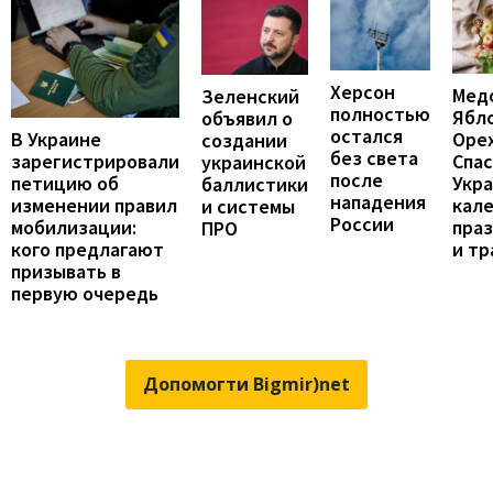
Херсон
Мед
Зеленский
полностью
Ябл
объявил о
остался
В Украине
Оре
создании
без света
зарегистрировали
Спас
украинской
после
петицию об
Укра
баллистики
нападения
изменении правил
кал
и системы
России
мобилизации:
пра
ПРО
кого предлагают
и т
призывать в
первую очередь
Допомогти Bigmir)net