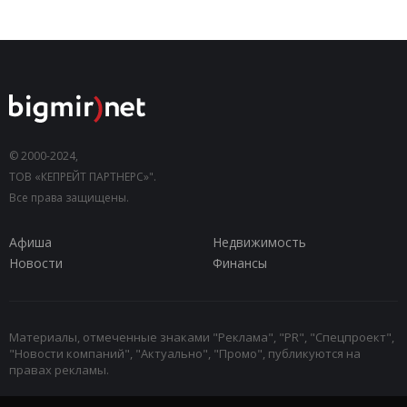
© 2000-2024,
ТОВ «КЕПРЕЙТ ПАРТНЕРС»".
Все права защищены.
Афиша
Недвижимость
Новости
Финансы
Материалы, отмеченные знаками "Реклама", "PR", "Спецпроект",
"Новости компаний", "Актуально", "Промо", публикуются на
правах рекламы.