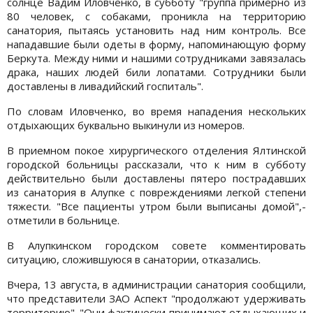
солнце Вадим Иловченко, в субботу "группа примерно из
80 человек, с собаками, проникла на территорию
санатория, пытаясь установить над ним контроль. Все
нападавшие были одеты в форму, напоминающую форму
Беркута. Между ними и нашими сотрудниками завязалась
драка, наших людей били лопатами. Сотрудники были
доставлены в ливадийский госпиталь".
По словам Иловченко, во время нападения нескольких
отдыхающих буквально выкинули из номеров.
В приемном покое хирургического отделения Ялтинской
городской больницы рассказали, что к ним в субботу
действительно были доставлены пятеро пострадавших
из санатория в Алупке с повреждениями легкой степени
тяжести. "Все пациенты утром были выписаны домой",-
отметили в больнице.
В Алупкинском городском совете комментировать
ситуацию, сложившуюся в санатории, отказались.
Вчера, 13 августа, в администрации санатория сообщили,
что представители ЗАО Аспект "продолжают удерживать
территорию". "Они фактически принимают отдыхающих и