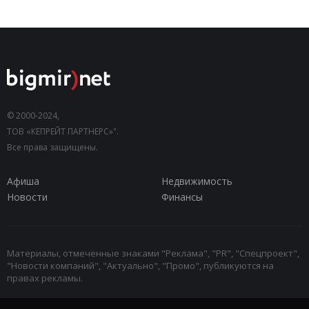
© 2000-2024,
ТОВ «КЕПРЕЙТ ПАРТНЕРС»".
Все права защищены.
Афиша
Недвижимость
Новости
Финансы
Материалы, отмеченные знаками "Реклама", "PR", "Спецпроект",
"Новости компаний", "Актуально", "Промо", публикуются на
правах рекламы.