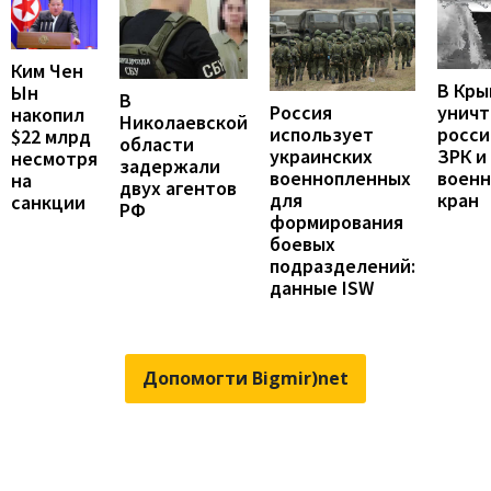
Ким Чен
В Кры
Ын
В
унич
Россия
накопил
Николаевской
росси
использует
$22 млрд
области
ЗРК и
украинских
несмотря
задержали
воен
военнопленных
на
двух агентов
кран
для
санкции
РФ
формирования
боевых
подразделений:
данные ISW
Допомогти Bigmir)net