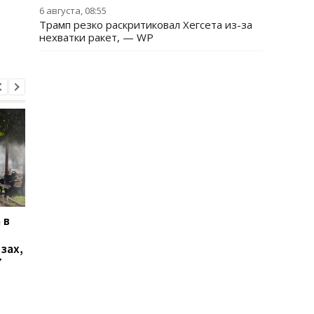
6 августа, 08:55
Трамп резко раскритиковал Хегсета из-за
нехватки ракет, — WP
 в
В Ялте раздались
Украинцы высказали
выстрелы и вспыхнул
о продолжительнос
зах,
пожар: оккупационные
войны - опрос
7
власти объявили об
эвакуации