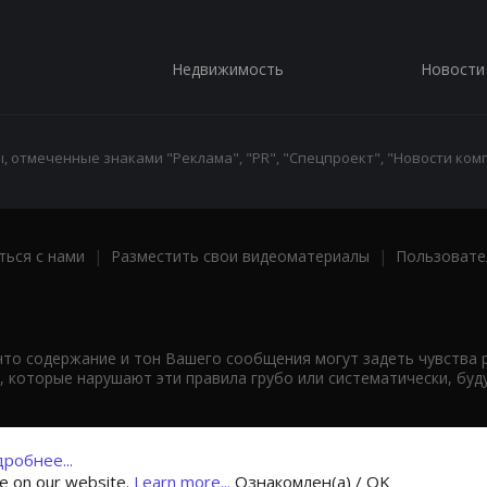
Недвижимость
Новости
 отмеченные знаками "Реклама", "PR", "Спецпроект", "Новости комп
ться с нами
|
Разместить свои видеоматериалы
|
Пользовате
что содержание и тон Вашего сообщения могут задеть чувства 
 которые нарушают эти правила грубо или систематически, буд
робнее...
ce on our website.
Learn more...
Ознакомлен(а) / OK