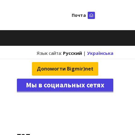
Почта
Искать
Язык сайта:
Русский
|
Українська
Допомогти Bigmir)net
Мы в социальных сетях