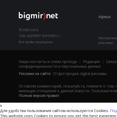
Афиша
© 2000-2024,
ТОВ «КЕПРЕЙТ ПАРТНЕРС»".
Материалы,
Все права защищены.
рекламы.
Наши контакты и схема проезда
|
Редакция
|
Связа
конфиденциальности и персональных данных
Реклама на сайте:
Отдел продаж digital рекламы
Оставляя комментарий, пожалуйста, помните о том, 
имеющих отношение к данной новости. Пользователи,
Полная версия правил
x
Для удобства пользования сайтом используются Cookies.
Под
This website uses Cookies to ensure you get the best experien