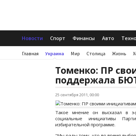
Новости
Спорт
Финансы
Авто
Техн
Главная
Украина
Мир
Столица
Жизнь
Х
Томенко: ПР св
поддержала БЮ
25 сентября 2011, 00:00
Такое мнение он высказал в эф
социальные инициативы Парт
избирательной программе.
"Мы рады тому, что во время выбо