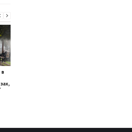
 в
В Ялте раздались
Украинцы высказали
выстрелы и вспыхнул
о продолжительнос
зах,
пожар: оккупационные
войны - опрос
7
власти объявили об
эвакуации