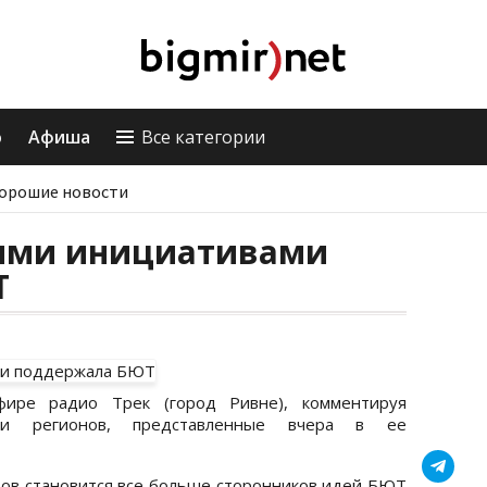
о
Афиша
Все категории
орошие новости
оими инициативами
Т
ире радио Трек (город Ривне), комментируя
ии регионов, представленные вчера в ее
ров становится все больше сторонников идей БЮТ