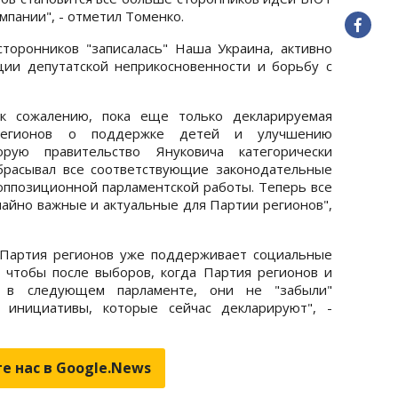
мпании", - отметил Томенко.
сторонников "записалась" Наша Украина, активно
ии депутатской неприкосновенности и борьбу с
 к сожалению, пока еще только декларируемая
регионов о поддержке детей и улучшению
орую правительство Януковича категорически
брасывал все соответствующие законодательные
ппозиционной парламентской работы. Теперь все
чайно важные и актуальные для Партии регионов",
 Партия регионов уже поддерживает социальные
 чтобы после выборов, когда Партия регионов и
 в следующем парламенте, они не "забыли"
 инициативы, которые сейчас декларируют", -
е нас в Google.News