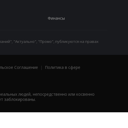
Финансы
аний", "Актуально", "Промо", публикуются на правах
льское Соглашение
|
Политика в сфере
реальных людей, непосредственно или косвенно
ут заблокированы.