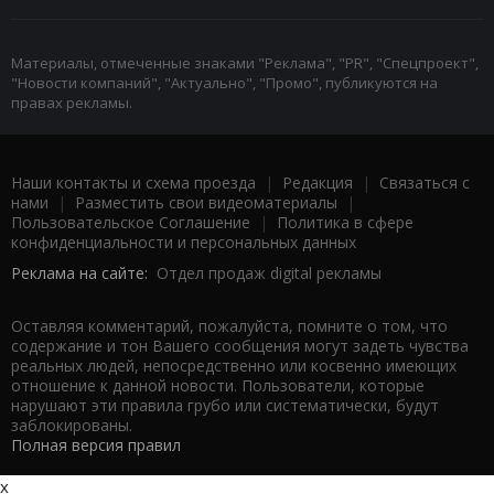
Материалы, отмеченные знаками "Реклама", "PR", "Спецпроект",
"Новости компаний", "Актуально", "Промо", публикуются на
правах рекламы.
Наши контакты и схема проезда
|
Редакция
|
Связаться с
нами
|
Разместить свои видеоматериалы
|
Пользовательское Соглашение
|
Политика в сфере
конфиденциальности и персональных данных
Реклама на сайте:
Отдел продаж digital рекламы
Оставляя комментарий, пожалуйста, помните о том, что
содержание и тон Вашего сообщения могут задеть чувства
реальных людей, непосредственно или косвенно имеющих
отношение к данной новости. Пользователи, которые
нарушают эти правила грубо или систематически, будут
заблокированы.
Полная версия правил
x