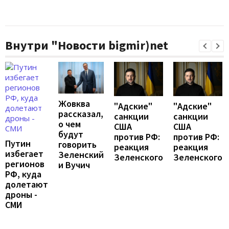
Внутри "Новости bigmir)net
Жовква
"Адские"
"Адские"
рассказал,
санкции
санкции
о чем
США
США
будут
против РФ:
против РФ:
Путин
говорить
реакция
реакция
избегает
Зеленский
Зеленского
Зеленского
регионов
и Вучич
РФ, куда
долетают
дроны -
СМИ