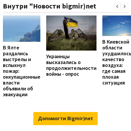
Внутри "Новости bigmir)net
В Киевской
В Ялте
области
раздались
ухудшилос
Украинцы
выстрелы и
качество
высказались о
вспыхнул
воздуха:
продолжительности
пожар:
где самая
войны - опрос
оккупационные
плохая
власти
ситуация
объявили об
эвакуации
Допомогти Bigmir)net