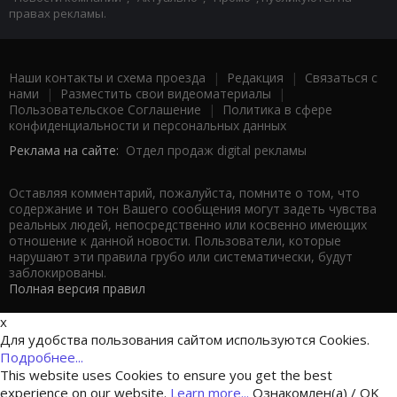
правах рекламы.
Наши контакты и схема проезда
|
Редакция
|
Связаться с
нами
|
Разместить свои видеоматериалы
|
Пользовательское Соглашение
|
Политика в сфере
конфиденциальности и персональных данных
Реклама на сайте:
Отдел продаж digital рекламы
Оставляя комментарий, пожалуйста, помните о том, что
содержание и тон Вашего сообщения могут задеть чувства
реальных людей, непосредственно или косвенно имеющих
отношение к данной новости. Пользователи, которые
нарушают эти правила грубо или систематически, будут
заблокированы.
Полная версия правил
x
Для удобства пользования сайтом используются Cookies.
Подробнее...
This website uses Cookies to ensure you get the best
experience on our website.
Learn more...
Ознакомлен(а) / OK