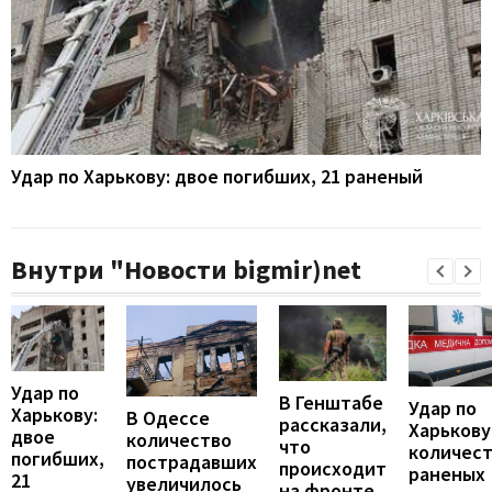
Удар по Харькову: двое погибших, 21 раненый
Внутри "Новости bigmir)net
Удар по
В Генштабе
Удар по
Харькову:
В Одессе
рассказали,
Харькову
двое
количество
что
количес
погибших,
пострадавших
происходит
раненых
21
увеличилось
на фронте