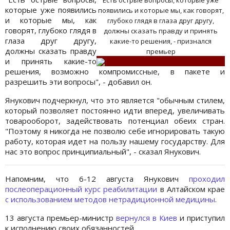
Есть острые вопросы, которые уже
которые уже появились
появились и которые мы, как говорят,
и которые мы, как
глубоко глядя в глаза друг другу,
говорят, глубоко глядя в
должны сказать правду и принять
глаза друг другу,
какие-то решения, - признался
должны сказать правду
премьер
и принять какие-то
решения, возможно компромиссные, в пакете и
разрешить эти вопросы", - добавил он.
Янукович подчеркнул, что это является "обычным стилем,
который позволяет постоянно идти вперед, увеличивать
товарооборот, задействовать потенциал обеих стран.
"Поэтому я никогда не позволю себе игнорировать такую
работу, которая идет на пользу нашему государству. Для
нас это вопрос принципиальный", - сказал Янукович.
Напомним, что 6-12 августа Янукович
проходил
послеоперационный курс реабилитации
в Алтайском крае
с использованием методов нетрадиционной медицины
.
13 августа премьер-министр
вернулся в Киев
и приступил
к исполнению своих обязанностей.