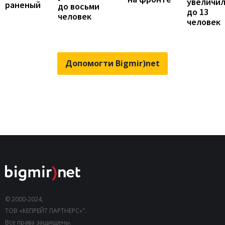
увеличи
раненый
до восьми
до 13
человек
человек
Допомогти Bigmir)net
© 2000-2024,
ТОВ «КЕПРЕЙТ ПАРТНЕРС»".
Все права защищены.