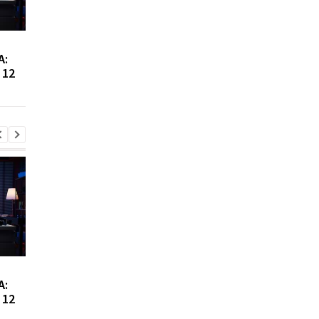
Сибига рассказал о
Виктор Ющенко зан
А:
встрече с главой МИД
новую должность: ч
 12
Азербайджана
известно о его
назначении
Сибига рассказал о
Виктор Ющенко зан
А:
встрече с главой МИД
новую должность: ч
 12
Азербайджана
известно о его
назначении