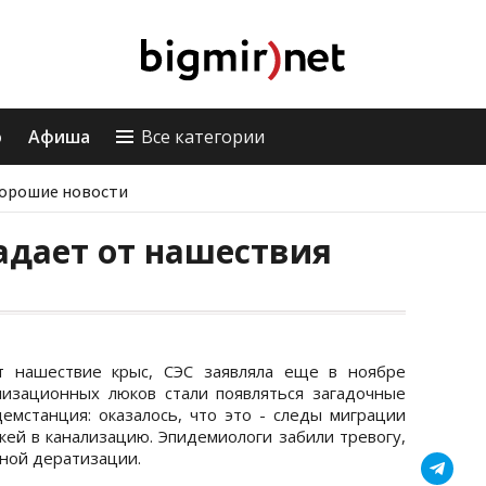
о
Афиша
Все категории
орошие новости
адает от нашествия
т нашествие крыс, СЭС заявляла еще в ноябре
лизационных люков стали появляться загадочные
демстанция: оказалось, что это - следы миграции
жей в канализацию. Эпидемиологи забили тревогу,
ной дератизации.