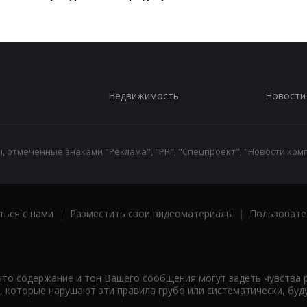
Недвижимость
Новости
 отмеченные знаками "Реклама", "PR", "Спецпроект", "Новости комп
ться с нами
|
Разместить свои видеоматериалы
|
Пользовате
что содержание и тон Вашего сообщения могут задеть чувства 
 которые нарушают эти правила грубо или систематически, буд