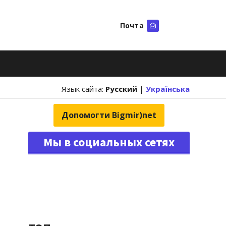
Почта
Искать
Язык сайта:
Русский
|
Українська
Допомогти Bigmir)net
Мы в социальных сетях