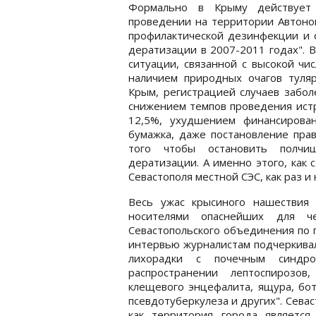
Формально в Крыму действует
проведении на территории Автоно
профилактической дезинфекции и 
дератизации в 2007-2011 годах". 
ситуации, связанной с высокой ч
наличием природных очагов туля
Крым, регистрацией случаев забо
снижением темпов проведения истр
12,5%, ухудшением финансирова
бумажка, даже постановление прав
того чтобы остановить полчи
дератизации. А именно этого, как
Севастополя местной СЭС, как раз и
Весь ужас крысиного нашествия 
носителями опаснейших для че
Севастопольского объединения по 
интервью журналистам подчеркивал
лихорадки с почечным синдро
распространении лептоспирозов,
клещевого энцефалита, ящура, бот
псевдотуберкулеза и других". Севас
как территория города является