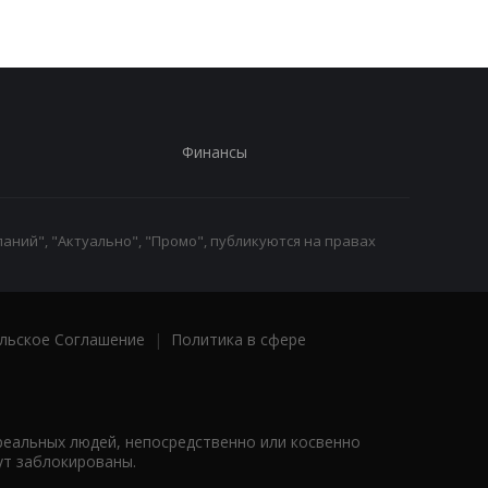
Финансы
аний", "Актуально", "Промо", публикуются на правах
льское Соглашение
|
Политика в сфере
реальных людей, непосредственно или косвенно
ут заблокированы.