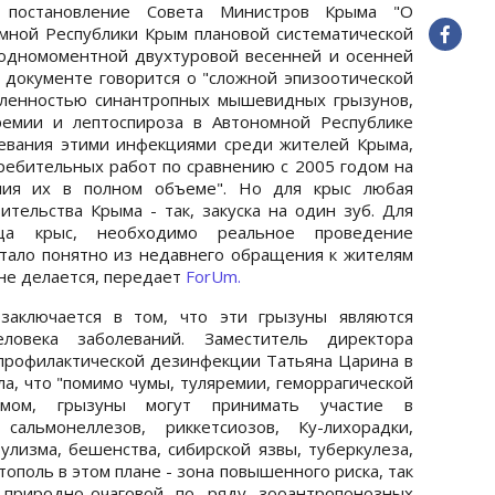
 постановление Совета Министров Крыма "О
мной Республики Крым плановой систематической
одномоментной двухтуровой весенней и осенней
В документе говорится о "сложной эпизоотической
исленностью синантропных мышевидных грызунов,
ремии и лептоспироза в Автономной Республике
левания этими инфекциями среди жителей Крыма,
ебительных работ по сравнению с 2005 годом на
ния их в полном объеме". Но для крыс любая
ительства Крыма - так, закуска на один зуб. Для
ща крыс, необходимо реальное проведение
 стало понятно из недавнего обращения к жителям
 не делается, передает
ForUm.
заключается в том, что эти грызуны являются
ловека заболеваний. Заместитель директора
профилактической дезинфекции Татьяна Царина в
а, что "помимо чумы, туляремии, геморрагической
мом, грызуны могут принимать участие в
 сальмонеллезов, риккетсиозов, Ку-лихорадки,
улизма, бешенства, сибирской язвы, туберкулеза,
тополь в этом плане - зона повышенного риска, так
 природно-очаговой по ряду зооантропонозных