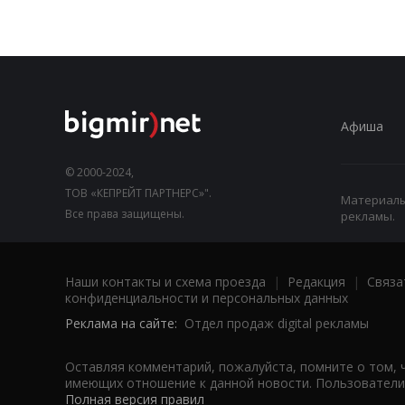
Афиша
© 2000-2024,
ТОВ «КЕПРЕЙТ ПАРТНЕРС»".
Материалы,
Все права защищены.
рекламы.
Наши контакты и схема проезда
|
Редакция
|
Связа
конфиденциальности и персональных данных
Реклама на сайте:
Отдел продаж digital рекламы
Оставляя комментарий, пожалуйста, помните о том, 
имеющих отношение к данной новости. Пользователи,
Полная версия правил