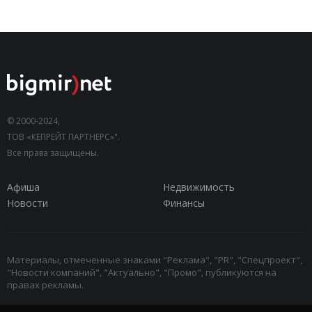
© 2000-2024,
ТОВ «КЕПРЕЙТ ПАРТНЕРС»".
Все права защищены.
Афиша
Недвижимость
Новости
Финансы
Материалы, отмеченные знаками "Реклама", "PR", "Спецпроект",
"Новости компаний", "Актуально", "Промо", публикуются на
правах рекламы.