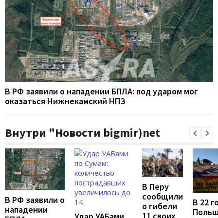
В РФ заявили о нападении БПЛА: под ударом мог
оказаться Нижнекамский НПЗ
Внутри "Новости bigmir)net
В Перу
сообщили
В РФ заявили о
В 22 г
о гибели
нападении
Поль
11 своих
Удар УАБами