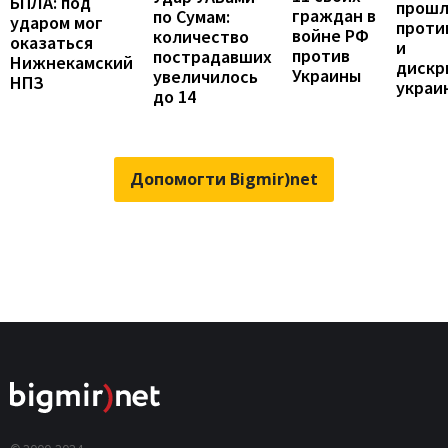
БПЛА: под
прошл
граждан в
по Сумам:
ударом мог
проти
войне РФ
количество
оказаться
и
против
пострадавших
Нижнекамский
дискр
Украины
увеличилось
НПЗ
украи
до 14
Допомогти Bigmir)net