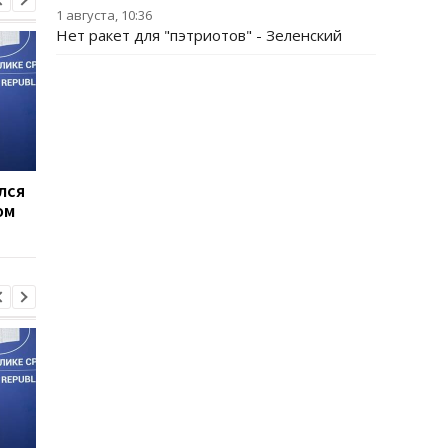
1 августа, 10:36
Нет ракет для "пэтриотов" - Зеленский
лся
Совбез ООН обсудит
Турция ограничила
ом
обращение с пленными
движение судов в
в РФ
Черное море из-за а