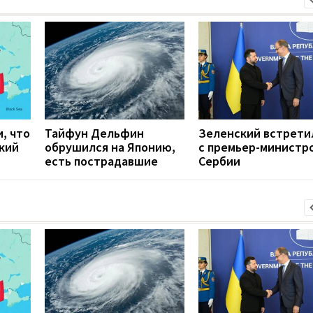
, что
Тайфун Дельфин
Зеленский встрети
кий
обрушился на Японию,
с премьер-министр
есть пострадавшие
Сербии