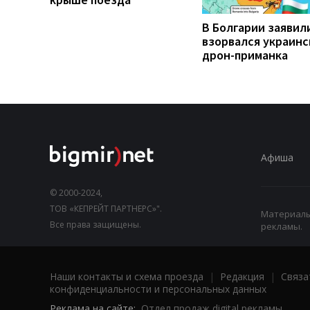
В Болгарии заявили
взорвался украинс
дрон-приманка
Афиша
© 2000-2024,
ТОВ «КЕПРЕЙТ ПАРТНЕРС»".
Материалы,
Все права защищены.
рекламы.
Наши контакты и схема проезда
|
Редакция
|
Связа
конфиденциальности и персональных данных
Реклама на сайте:
Отдел продаж digital рекламы