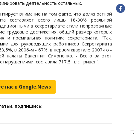
динировать деятельность остальных.
ентирует внимание на том факте, что должностной
нта составляет всего лишь 18-30% реальной
адиционными в секретариате стали непрозрачные
кие трудовые достижения, общий размер которых
я и премиальная политика секретариата. "Так,
мии для руководящих работников Секретариата
3,5%, в 2006-м - 67%, в первом квартале 2007-го -
ой палаты Валентин Симоненко. - Всего за этот
 нарушениями, составила 717,5 тыс. гривен".
е нас в Google.News
татьи, подпишись: