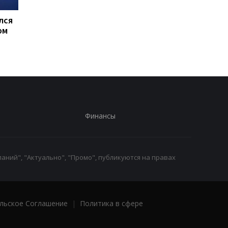
лся
Совбез ООН обсудит
Турция ограничила
ом
обращение с пленными
движение судов в
в РФ
Черное море из-за а
Финансы
аний", "Актуально", "Промо", публикуются на правах
льское Соглашение
|
Политика в сфере