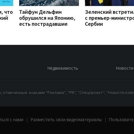
, что
Тайфун Дельфин
Зеленский встрети
кий
обрушился на Японию,
с премьер-министр
есть пострадавшие
Сербии
Недвижимость
Новости
 отмеченные знаками "Реклама", "PR", "Спецпроект", "Новости комп
ться с нами
|
Разместить свои видеоматериалы
|
Пользовате