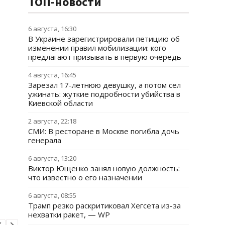
ТОП-новости
6 августа, 16:30
В Украине зарегистрировали петицию об
изменении правил мобилизации: кого
предлагают призывать в первую очередь
4 августа, 16:45
Зарезал 17-летнюю девушку, а потом сел
ужинать: жуткие подробности убийства в
Киевской области
2 августа, 22:18
СМИ: В ресторане в Москве погибла дочь
генерала
6 августа, 13:20
Виктор Ющенко занял новую должность:
что известно о его назначении
6 августа, 08:55
Трамп резко раскритиковал Хегсета из-за
нехватки ракет, — WP