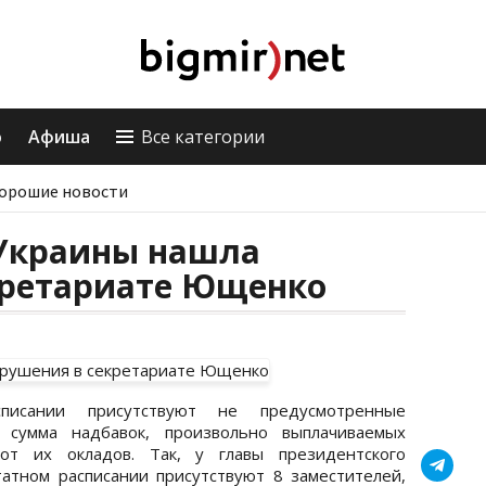
о
Афиша
Все категории
орошие новости
 Украины нашла
кретариате Ющенко
исании присутствуют не предусмотренные
а сумма надбавок, произвольно выплачиваемых
от их окладов. Так, у главы президентского
атном расписании присутствуют 8 заместителей,