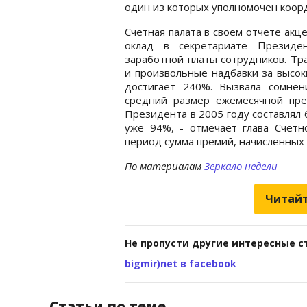
один из которых уполномочен коор
Счетная палата в своем отчете акц
оклад в секретариате Президе
заработной платы сотрудников. Тр
и произвольные надбавки за высо
достигает 240%. Вызвала сомнени
средний размер ежемесячной пре
Президента в 2005 году составлял 6
уже 94%, - отмечает глава Счетн
период сумма премий, начисленных с
По материалам
Зеркало недели
Читайт
Не пропусти другие интересные с
bigmir)net в facebook
Статьи по теме