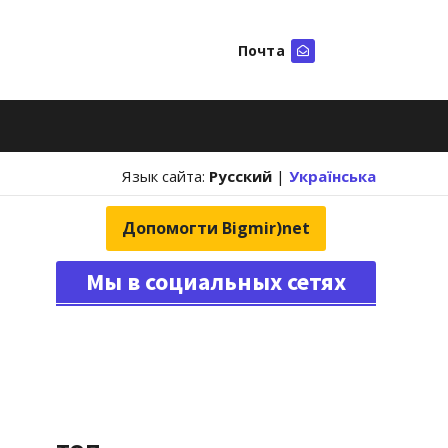
Почта
Искать
Язык сайта:
Русский
|
Українська
Допомогти Bigmir)net
Мы в социальных сетях