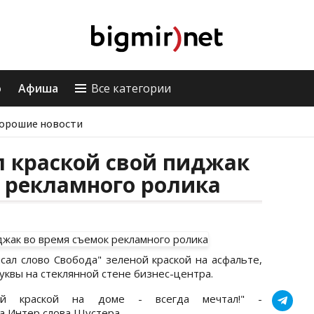
о
Афиша
Все категории
орошие новости
л краской свой пиджак
 рекламного ролика
ал слово Свобода" зеленой краской на асфальте,
уквы на стеклянной стене бизнес-центра.
ной краской на доме - всегда мечтал!" -
а Интер слова Шустера.