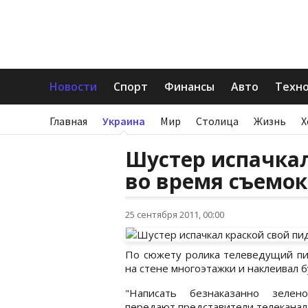
Новости
Спорт
Финансы
Авто
Техн
Главная
Украина
Мир
Столица
Жизнь
Х
Шустер испачка
во время съемок
25 сентября 2011, 00:00
По сюжету ролика телеведущий пис
на стене многоэтажки и наклеивал б
"Написать безнаказанно зеле
передают представители телеканал