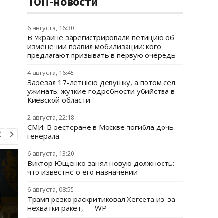
ТОП-новости
6 августа, 16:30
В Украине зарегистрировали петицию об
изменении правил мобилизации: кого
предлагают призывать в первую очередь
4 августа, 16:45
Зарезал 17-летнюю девушку, а потом сел
ужинать: жуткие подробности убийства в
Киевской области
2 августа, 22:18
СМИ: В ресторане в Москве погибла дочь
генерала
6 августа, 13:20
Виктор Ющенко занял новую должность:
что известно о его назначении
6 августа, 08:55
Трамп резко раскритиковал Хегсета из-за
нехватки ракет, — WP