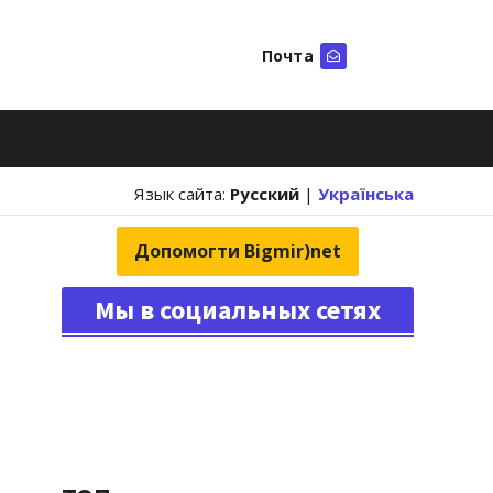
Почта
Искать
Язык сайта:
Русский
|
Українська
Допомогти Bigmir)net
Мы в социальных сетях