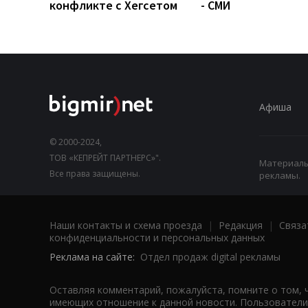
конфликте с Хегсетом
- СМИ
Афиша
© 2000-2024,
ТОВ «КЕПРЕЙТ ПАРТНЕРС»".
Материалы,
Все права защищены.
рекламы.
Наши контакты и схема проезда
|
Редакция
|
Связа
конфиденциальности и персональных данных
Реклама на сайте:
Отдел продаж digital рекламы
Оставляя комментарий, пожалуйста, помните о том, 
имеющих отношение к данной новости. Пользователи,