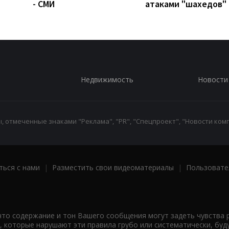
- СМИ
атаками "шахедов"
Недвижимость
Новости
 отмеченные знаками "Реклама", "PR", "Спецпроект", "Новости комп
ться с нами
|
Разместить свои видеоматериалы
|
Пользовате
что содержание и тон Вашего сообщения могут задеть чувства 
 которые нарушают эти правила грубо или систематически, буд