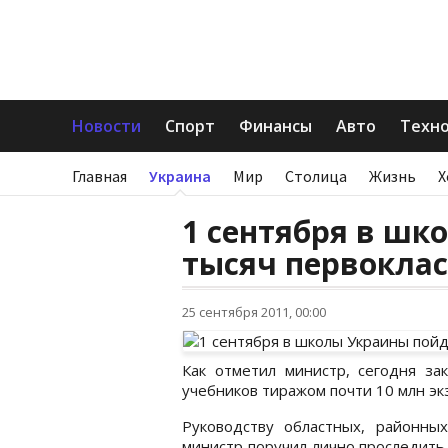
Новости
Спорт
Финансы
Авто
Техн
Главная
Украина
Мир
Столица
Жизнь
Х
1 сентября в шк
тысяч первокла
25 сентября 2011, 00:00
Как отметил министр, сегодня за
учебников тиражом почти 10 млн эк
Руководству областных, районны
министр поручил лично проследить 