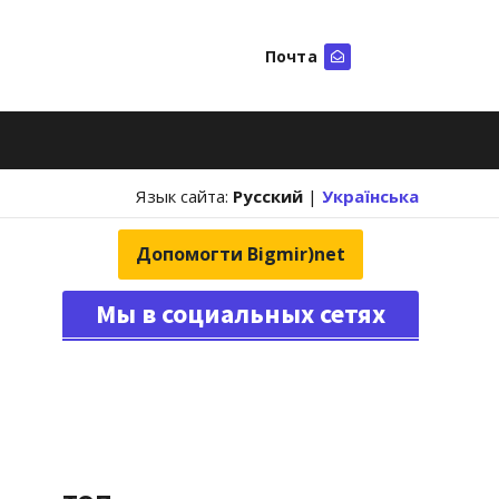
Почта
Искать
Язык сайта:
Русский
|
Українська
Допомогти Bigmir)net
Мы в социальных сетях