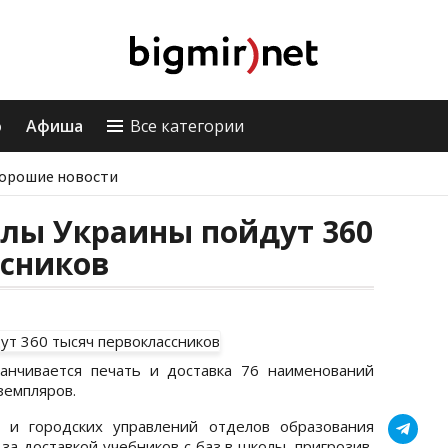
о
Афиша
Все категории
орошие новости
олы Украины пойдут 360
ссников
канчивается печать и доставка 76 наименований
земпляров.
х и городских управлений отделов образования
за доставкой учебников с баз в школы, пригрозив,