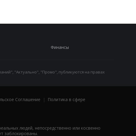
нападение в Гданьске
нападение в Гданьск
Финансы
аний", "Актуально", "Промо", публикуются на правах
льское Соглашение
|
Политика в сфере
реальных людей, непосредственно или косвенно
ут заблокированы.