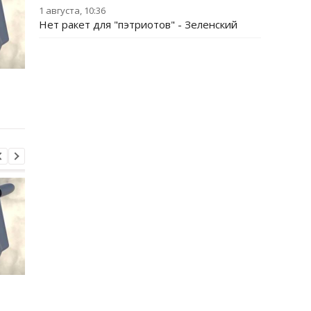
1 августа, 10:36
Нет ракет для "пэтриотов" - Зеленский
Консульство Украины
Консульство Украин
прокомментировало
прокомментировало
нападение в Гданьске
нападение в Гданьск
Консульство Украины
Консульство Украин
прокомментировало
прокомментировало