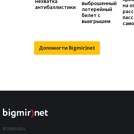
нехватка
выброшенный
на о
антибаллистики
лотерейный
расс
билет с
пас
выигрышем
сам
Допомогти Bigmir)net
© 2000-2024,