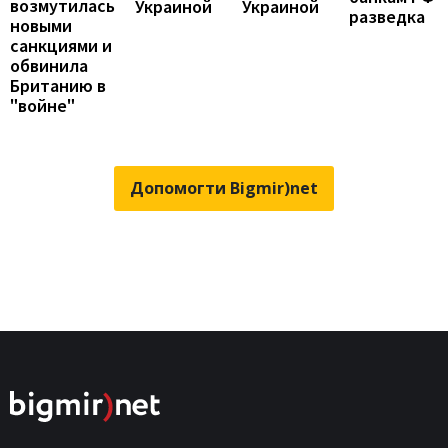
возмутилась
Украиной
Украиной
разведка
новыми
санкциями и
обвинила
Британию в
"войне"
Допомогти Bigmir)net