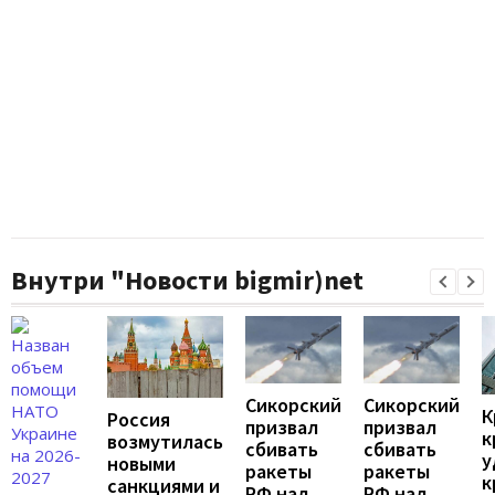
Внутри "Новости bigmir)net
Сикорский
Сикорский
К
Россия
призвал
призвал
к
возмутилась
сбивать
сбивать
у
новыми
ракеты
ракеты
к
санкциями и
РФ над
РФ над