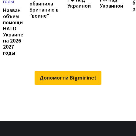
б
обвинила
Украиной
Украиной
р
Британию в
Назван
"войне"
объем
помощи
НАТО
Украине
на 2026-
2027
годы
Допомогти Bigmir)net