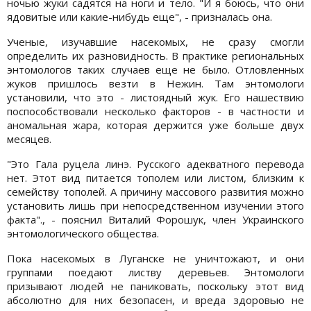
ночью жуки садятся на ноги и тело. "И я боюсь, что они
ядовитые или какие-нибудь еще", - призналась она.
Ученые, изучавшие насекомых, не сразу смогли
определить их разновидность. В практике региональных
энтомологов таких случаев еще не было. Отловленных
жуков пришлось везти в Нежин. Там энтомологи
установили, что это - листоядный жук. Его нашествию
поспособствовали несколько факторов - в частности и
аномальная жара, которая держится уже больше двух
месяцев.
"Это Гала руцела линэ. Русского адекватного перевода
нет. Этот вид питается тополем или листом, близким к
семейству тополей. А причину массового развития можно
установить лишь при непосредственном изучении этого
факта"., - пояснил Виталий Форошук, член Украинского
энтомологического общества.
Пока насекомых в Луганске не уничтожают, и они
группами поедают листву деревьев. Энтомологи
призывают людей не паниковать, поскольку этот вид
абсолютно для них безопасен, и вреда здоровью не