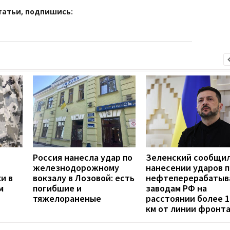
татьи, подпишись:
Россия нанесла удар по
Зеленский сообщил
железнодорожному
нанесении ударов п
и в
вокзалу в Лозовой: есть
нефтеперерабаты
м
погибшие и
заводам РФ на
тяжелораненые
расстоянии более 1
км от линии фронт