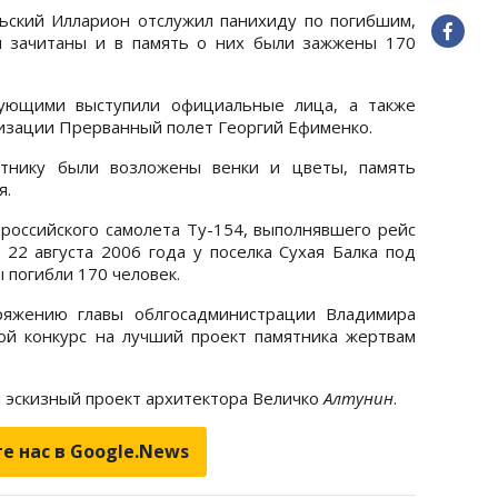
ский Илларион отслужил панихиду по погибшим,
и зачитаны и в память о них были зажжены 170
вующими выступили официальные лица, а также
изации Прерванный полет Георгий Ефименко.
тнику были возложены венки и цветы, память
я.
 российского самолета Ту-154, выполнявшего рейс
22 августа 2006 года у поселка Сухая Балка под
 погибли 170 человек.
ряжению главы облгосадминистрации Владимира
ой конкурс на лучший проект памятника жертвам
 эскизный проект архитектора Величко
Алтунин
.
е нас в Google.News