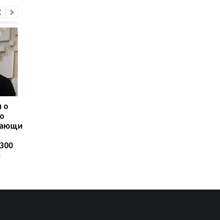
 о
ЗПЭК стала лидером по
Суд избрал меру
о
темпам роста импорта
пресечения в
вающим
дизельного топлива —
отношении
Консалтинговая группа
Стефанишиной по д
300
«А-95»
о незаконном
а
обогащении