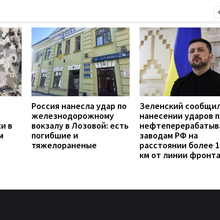
Россия нанесла удар по
Зеленский сообщил
железнодорожному
нанесении ударов п
и в
вокзалу в Лозовой: есть
нефтеперерабаты
м
погибшие и
заводам РФ на
тяжелораненые
расстоянии более 1
км от линии фронт