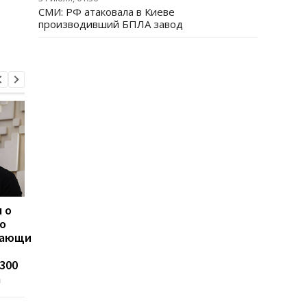
СМИ: РФ атаковала в Киеве
производивший БПЛА завод
 о
ЗПЭК стала лидером по
Суд избрал меру
о
темпам роста импорта
пресечения в
вающим
дизельного топлива —
отношении
Консалтинговая группа
Стефанишиной по д
300
«А-95»
о незаконном
а
обогащении