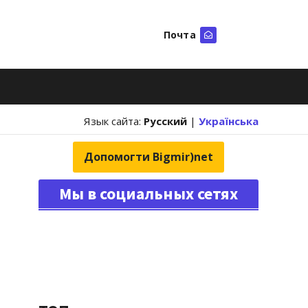
Почта
Искать
Язык сайта:
Русский
|
Українська
Допомогти Bigmir)net
Мы в социальных сетях