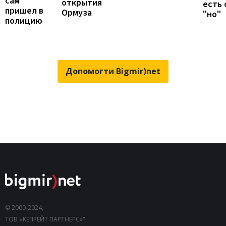
сам
открытия
есть
пришел в
Ормуза
"но"
полицию
Допомогти Bigmir)net
© 2000-2024,
ТОВ «КЕПРЕЙТ ПАРТНЕРС»".