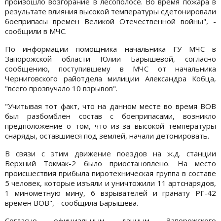
произошло возгорание в лесополосе. Во время пожара в
результате влияния высокой температуры сдетонировали
боеприпасы времен Великой Отечественной войны", -
сообщили в МЧС.
По информации помощника начальника ГУ МЧС в
Запорожской области Юлии Барышевой, согласно
сообщению, поступившему в МЧС от начальника
Черниговского райотдела милиции Александра Кобца,
"всего прозвучало 10 взрывов".
"Учитывая тот факт, что на данном месте во время ВОВ
был разбомблен состав с боеприпасами, возникло
предположение о том, что из-за высокой температуры
снаряды, оставшиеся под землей, начали детонировать.
В связи с этим движение поездов на ж.д. станции
Верхний Токмак-2 было приостановлено. На место
происшествия прибыла пиротехническая группа в составе
5 человек, которые изъяли и уничтожили 11 артснарядов,
1 минометную мину, 6 взрывателей и гранату РГ-42
времен ВОВ", - сообщила Барышева.
Согласно официальным данным Запорожского