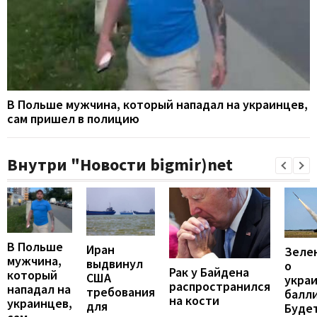
В Польше мужчина, который нападал на украинцев,
сам пришел в полицию
Внутри "Новости bigmir)net
В Польше
Иран
Зеле
мужчина,
выдвинул
о
Рак у Байдена
который
США
укра
распространился
нападал на
требования
балли
на кости
украинцев,
для
Будет