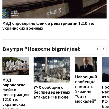
МВД опровергло фейк о репатриации 1210 тел
украинских военных
Внутри "Новости bigmir)net
Навроцкий
МВД
пообещал
опровергло
помогать
По
УЧХ сообщил о
фейк о
Украине
ма
беспрецедентных
репатриации
"бить
ата
атаках РФ в июле
1210 тел
москалей"
РФ 
украинских
бо