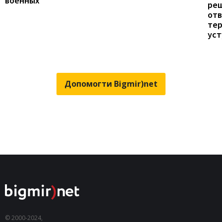
военных
ре
от
те
уст
Допомогти Bigmir)net
© 2000-2024,