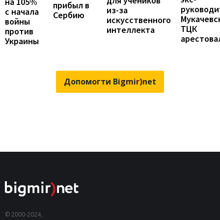
для учеников
на 105%
прибыл в
руководи
из-за
с начала
Сербию
Мукачевс
искусственного
войны
ТЦК
интеллекта
против
арестова
Украины
Допомогти Bigmir)net
© 2000-2024,