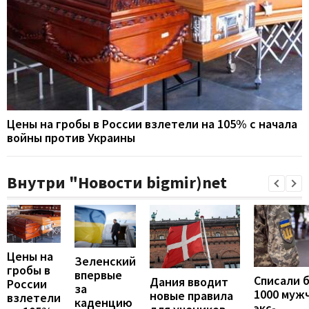
Цены на гробы в России взлетели на 105% с начала
войны против Украины
Внутри "Новости bigmir)net
Цены на
Зеленский
гробы в
впервые
Списали 
Дания вводит
России
за
1000 муж
новые правила
взлетели
каденцию
экс-