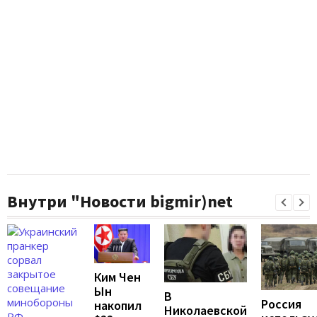
Внутри "Новости bigmir)net
Ким Чен
Ын
В
Россия
накопил
Николаевской