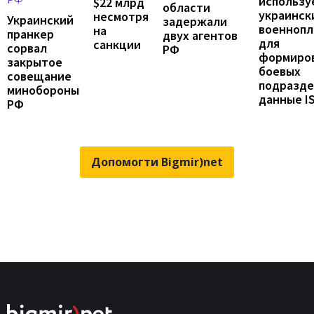
использу
$22 млрд
области
украинск
несмотря
Украинский
задержали
военноп
на
пранкер
двух агентов
для
санкции
сорвал
РФ
формиро
закрытое
боевых
совещание
подразде
минобороны
данные I
РФ
Допомогти Bigmir)net