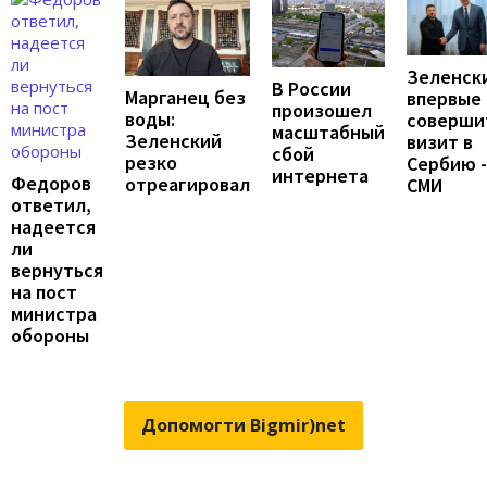
Зеленск
В России
Марганец без
впервые
произошел
воды:
соверши
масштабный
Зеленский
визит в
сбой
резко
Сербию -
интернета
Федоров
отреагировал
СМИ
ответил,
надеется
ли
вернуться
на пост
министра
обороны
Допомогти Bigmir)net