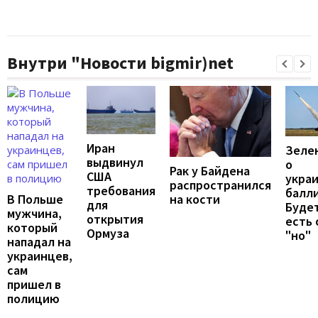
Внутри "Новости bigmir)net
Иран
Зеле
выдвинул
о
Рак у Байдена
США
укра
распространился
требования
балли
В Польше
на кости
для
Будет
мужчина,
открытия
есть
который
Ормуза
"но"
нападал на
украинцев,
сам
пришел в
полицию