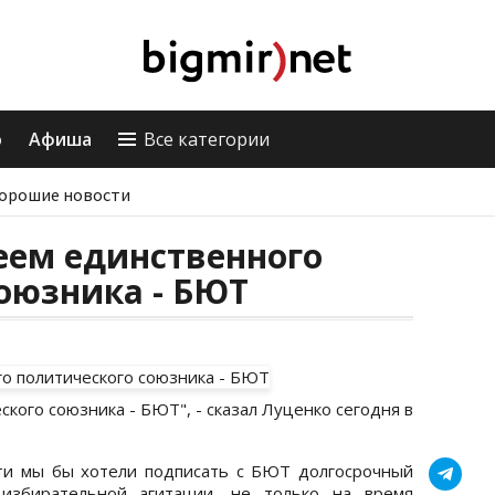
о
Афиша
Все категории
орошие новости
еем единственного
оюзника - БЮТ
кого союзника - БЮТ", - сказал Луценко сегодня в
ти мы бы хотели подписать с БЮТ долгосрочный
избирательной агитации, не только на время