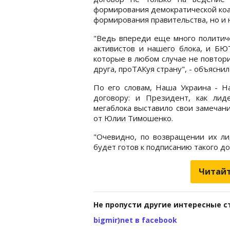
формирования демократической коа
формирования правительства, но и н
"Ведь впереди еще много политиче
активистов и нашего блока, и БЮТ
которые в любом случае не повтор
друга, проТАКуя страну", - объясни
По его словам, Наша Украина - Н
договору: и Президент, как лид
мегаблока выставило свои замечани
от Юлии Тимошенко.
"Очевидно, по возвращении их ли
будет готов к подписанию такого дог
Читайт
Не пропусти другие интересные с
bigmir)net в facebook