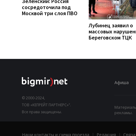
Зеленский: Россия
сосредоточила под
Москвой три слоя ПВО
Лубинец заявил о
массовых нарушен
Береговском ТЦК
Афиша
© 2000-2024,
ТОВ «КЕПРЕЙТ ПАРТНЕРС»".
Материалы,
Все права защищены.
рекламы.
Наши контакты и схема проезда
|
Редакция
|
Связа