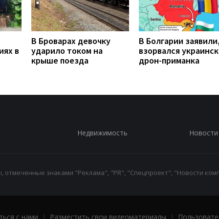
В Броварах девочку
В Болгарии заявили
иях в
ударило током на
взорвался украинс
крыше поезда
дрон-приманка
Недвижимость
Новости
 отмеченные знаками "Реклама", "PR", "Спецпроект", "Новости комп
ться с нами
|
Разместить свои видеоматериалы
|
Пользовате