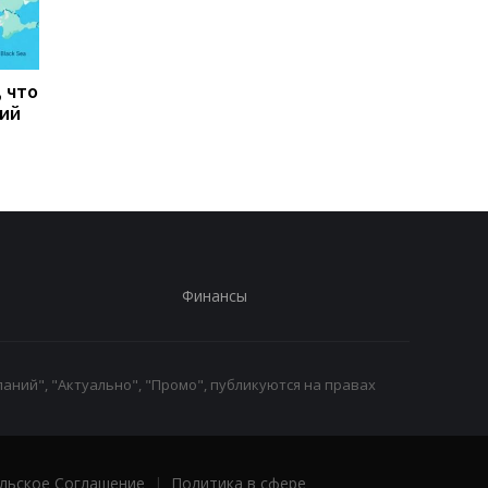
, что
Тайфун Дельфин
Зеленский встретил
кий
обрушился на Японию,
с премьер-министро
есть пострадавшие
Сербии
Финансы
аний", "Актуально", "Промо", публикуются на правах
льское Соглашение
|
Политика в сфере