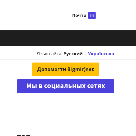
Почта
Искать
Язык сайта:
Русский
|
Українська
Допомогти Bigmir)net
Мы в социальных сетях