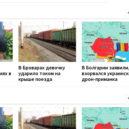
В Броварах девочку
В Болгарии заявили
иях в
ударило током на
взорвался украинс
крыше поезда
дрон-приманка