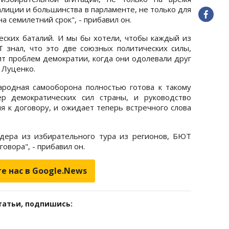
лиции и большинства в парламенте, не только для
а семилетний срок", - прибавил он.
ских баталий. И мы бы хотели, чтобы каждый из
 знал, что это две союзных политических силы,
ит проблем демократии, когда они одолевали друг
л Луценко.
ародная самооборона полностью готова к такому
ер демократических сил страны, и руководство
я к договору, и ожидает теперь встречного слова
дера из избирательного тура из регионов, БЮТ
овора", - прибавил он.
е нас в Google.News
татьи, подпишись: