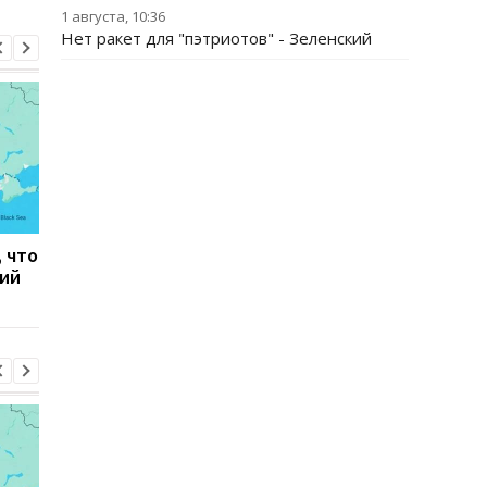
1 августа, 10:36
Нет ракет для "пэтриотов" - Зеленский
, что
Тайфун Дельфин
Зеленский встретил
кий
обрушился на Японию,
с премьер-министро
есть пострадавшие
Сербии