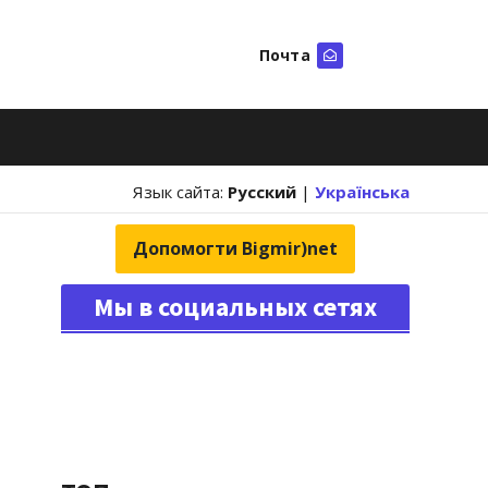
Почта
Искать
Язык сайта:
Русский
|
Українська
Допомогти Bigmir)net
Мы в социальных сетях