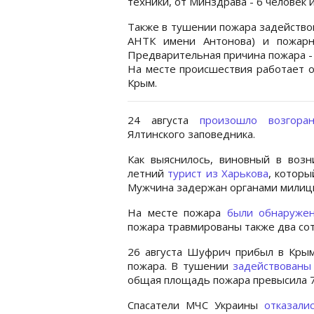
техники, от Минздрава - 6 человек 
Также в тушении пожара задействов
АНТК имени Антонова) и пожарн
Предварительная причина пожара -
На месте происшествия работает о
Крым.
24 августа
произошло возгор
Ялтинского заповедника.
Как выяснилось, виновный в возн
летний
турист из Харькова
, которы
Мужчина задержан органами милиц
На месте пожара
были обнаруже
пожара травмированы также два со
26 августа Шуфрич прибыл в Крым
пожара. В тушении
задействованы
общая площадь пожара превысила 70
Спасатели МЧС Украины
отказал