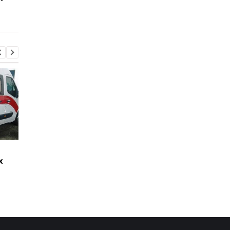
Харькове, есть
погибшие
Стало известно, как
Россияне обстрелял
х
сработала ПВО
многоэтажки в
Харькове, есть
погибшие