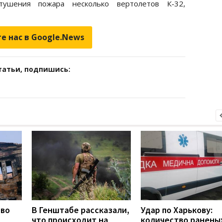
тушения пожара несколько вертолетов К-32,
е нас в Google.News
татьи, подпишись:
тво
В Генштабе рассказали,
Удар по Харькову:
что происходит на
количество ранены