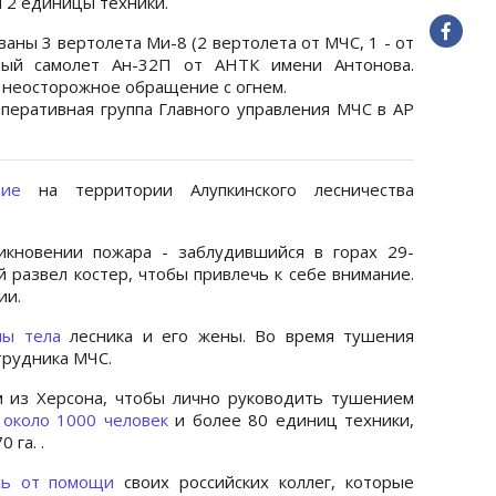
и 2 единицы техники.
аны 3 вертолета Ми-8 (2 вертолета от МЧС, 1 - от
ый самолет Ан-32П от АНТК имени Антонова.
 неосторожное обращение с огнем.
перативная группа Главного управления МЧС в АР
ание
на территории Алупкинского лесничества
икновении пожара - заблудившийся в горах 29-
й развел костер, чтобы привлечь к себе внимание.
ии.
ны тела
лесника и его жены. Во время тушения
трудника МЧС.
 из Херсона, чтобы лично руководить тушением
 около 1000 человек
и более 80 единиц техники,
 га. .
ись от помощи
своих российских коллег, которые