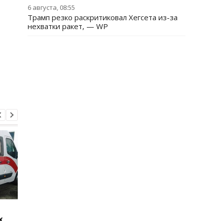
6 августа, 08:55
Трамп резко раскритиковал Хегсета из-за
нехватки ракет, — WP
Стало известно, как
Россияне обстрелял
х
сработала ПВО
многоэтажки в