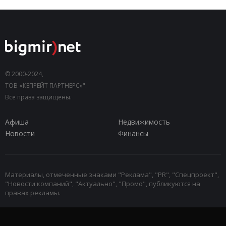
© 2000-2024,
ТОВ «КЕПРЕЙТ ПАРТНЕРС»".
Все права защищены.
Афиша
Недвижимость
Новости
Финансы
Материалы, отмеченные знаками "Реклама", "PR", "Спецпроект",
"Новости компаний", "Актуально", "Промо", публикуются на
правах рекламы.