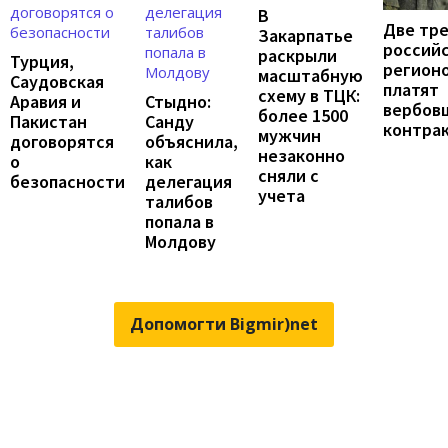
В
Две тр
Закарпатье
россий
раскрыли
Турция,
регион
масштабную
Саудовская
платят
схему в ТЦК:
Аравия и
Стыдно:
вербов
более 1500
Пакистан
Санду
контра
мужчин
договорятся
объяснила,
незаконно
о
как
сняли с
безопасности
делегация
учета
талибов
попала в
Молдову
Допомогти Bigmir)net