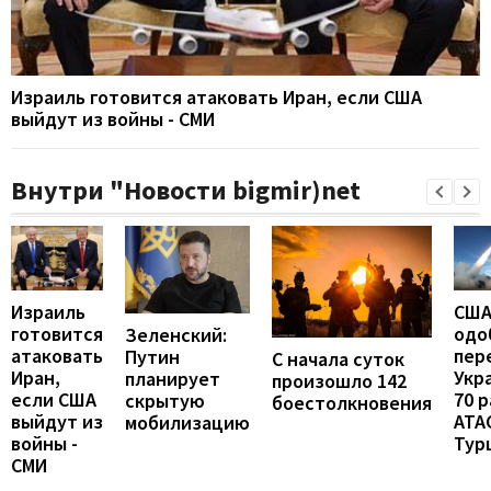
Израиль готовится атаковать Иран, если США
выйдут из войны - СМИ
Внутри "Новости bigmir)net
Израиль
СШ
готовится
одо
Зеленский:
атаковать
пер
Путин
С начала суток
Иран,
Укр
планирует
произошло 142
если США
70 
скрытую
боестолкновения
выйдут из
ATA
мобилизацию
войны -
Тур
СМИ