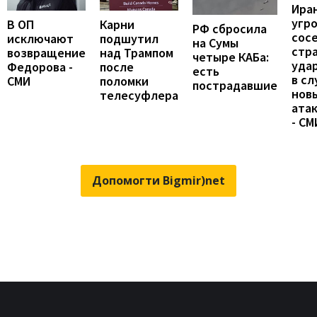
Ира
угр
В ОП
Карни
РФ сбросила
сос
исключают
подшутил
на Сумы
стр
возвращение
над Трампом
четыре КАБа:
уда
Федорова -
после
есть
в сл
СМИ
поломки
пострадавшие
нов
телесуфлера
ата
- СМ
Допомогти Bigmir)net