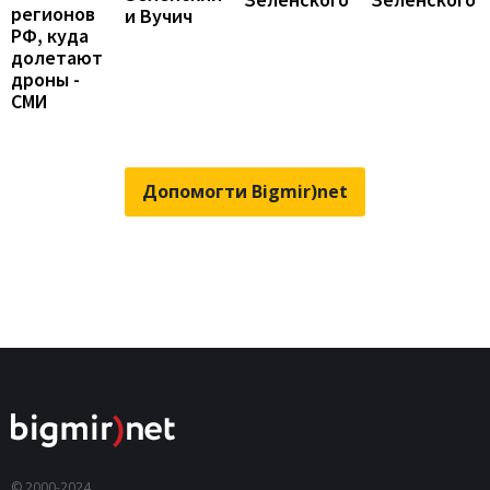
регионов
и Вучич
РФ, куда
долетают
дроны -
СМИ
Допомогти Bigmir)net
© 2000-2024,