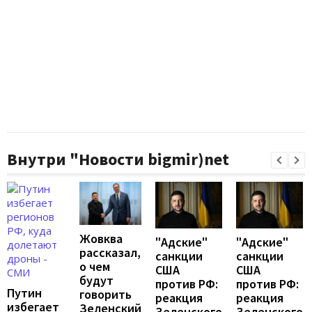
Внутри "Новости bigmir)net
Жовква
"Адские"
"Адские"
рассказал,
санкции
санкции
о чем
США
США
будут
против РФ:
против РФ:
Путин
говорить
реакция
реакция
избегает
Зеленский
Зеленского
Зеленского