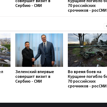
совершит визит в
Курщине погибло б
Сербию - СМИ
70 российских
срочников - росСМИ
ел
Зеленский впервые
Во время боев на
совершит визит в
Курщине погибло б
Сербию - СМИ
70 российских
срочников - росСМИ