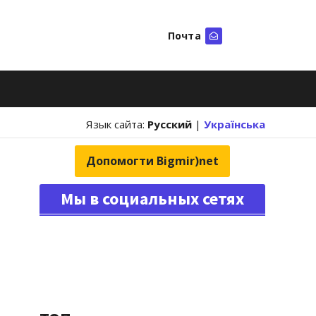
Почта
Искать
Язык сайта:
Русский
|
Українська
Допомогти Bigmir)net
Мы в социальных сетях