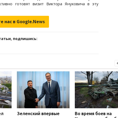
тивно готовят визит Виктора Януковича в эту
е нас в Google.News
татьи, подпишись:
ел
Зеленский впервые
Во время боев на