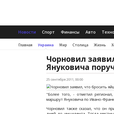
Новости
Спорт
Финансы
Авто
Техн
Главная
Украина
Мир
Столица
Жизнь
Х
Чорновил заявил
Януковича пору
25 сентября 2011, 00:00
"Более того, - отметил регионал
маршрут Януковича по Ивано-Фран
Чорновил также сказал, что он пр
дней до инцидента. Тогда местн