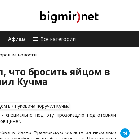
о
Афиша
Все категории
орошие новости
, что бросить яйцом в
чил Кучма
, - специально под эту провокацию подготовили
ковщине".
ибыл в Ивано-Франковскую область за несколько
ый предвыборный штаб кандидата в Президенты