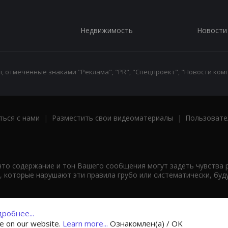
Недвижимость
Новости
 отмеченные знаками "Реклама", "PR", "Спецпроект", "Новости комп
ться с нами
|
Разместить свои видеоматериалы
|
Пользовате
что содержание и тон Вашего сообщения могут задеть чувства 
 которые нарушают эти правила грубо или систематически, буд
робнее...
ce on our website.
Learn more...
Ознакомлен(а) / OK