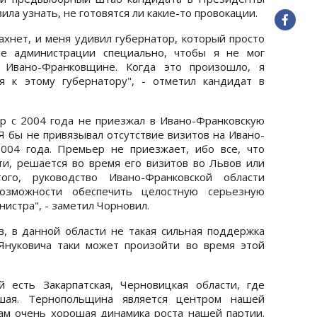
ла узнать, не готовятся ли какие-то провокации.
пахнет, и меня удивил губернатор, который просто
е администрации специально, чтобы я не мог
 Ивано-Франковщине. Когда это произошло, я
я к этому губернатору", - отметил кандидат в
р с 2004 года не приезжал в Ивано-Франковскую
"Я бы не привязывал отсутствие визитов на Ивано-
004 года. Премьер не приезжает, ибо все, что
ти, решается во время его визитов во Львов или
го, руководство Ивано-Франковской области
озможности обеспечить целостную серьезную
истра", - заметил Чорновил.
, в данной области не такая сильная поддержка
Януковича таки может произойти во время этой
 есть Закарпатская, Черновицкая области, где
шая. Тернопольщина является центром нашей
ам очень хорошая динамика роста нашей партии.