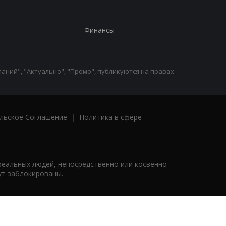
Финансы
аний", "Актуально", "Промо", публикуются на правах
льское Соглашение
|
Политика в сфере
реальных людей, непосредственно или косвенно
ут заблокированы.