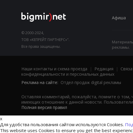
Афиша
© 2000-2024,
ТОВ «КЕПРЕЙТ ПАРТНЕРС»".
Материалы,
Все права защищены.
рекламы.
Наши контакты и схема проезда
|
Редакция
|
Связа
конфиденциальности и персональных данных
Реклама на сайте:
Отдел продаж digital рекламы
Оставляя комментарий, пожалуйста, помните о том, 
имеющих отношение к данной новости. Пользователи,
Полная версия правил
x
Для удобства пользования сайтом используются Cookies.
Под
This website uses Cookies to ensure you get the best experien