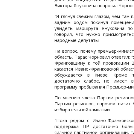
Виктора Януковича попросил Чорнови
"Я глянул свежим глазом, чем там 
задним ходом покинул помещени
увидеть маршрута Януковича по
говорил, что нужно присмотретьс
народные депутаты.
На вопрос, почему премьер-минист
область, Тарас Чорновил ответил: 
Франковщину к той провокации 2
касается Ивано-Франковской облас
обсуждается в Киеве. Кроме то
достаточно слабое, не имеет в
программу пребывания Премьер-мин
По мнению члена Партии регионов
Партии регионов, впрочем визит 
избирательной кампании.
"Пока рядом с Ивано-Франковской
поддержка ПР достаточно боль
сильной партийной организации, т