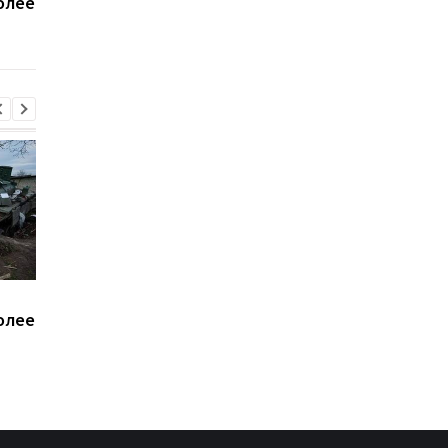
олее
произошло групповое
налоговые данные
изнасилование 21-
мужчин
летней девушки
В Киевской области
Минобороны получи
олее
произошло групповое
налоговые данные
изнасилование 21-
мужчин
летней девушки