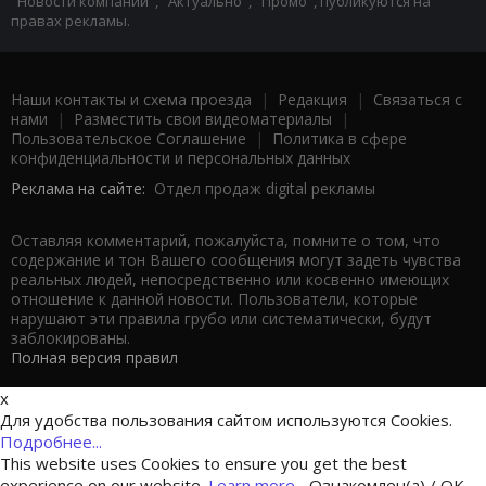
"Новости компаний", "Актуально", "Промо", публикуются на
правах рекламы.
Наши контакты и схема проезда
|
Редакция
|
Связаться с
нами
|
Разместить свои видеоматериалы
|
Пользовательское Соглашение
|
Политика в сфере
конфиденциальности и персональных данных
Реклама на сайте:
Отдел продаж digital рекламы
Оставляя комментарий, пожалуйста, помните о том, что
содержание и тон Вашего сообщения могут задеть чувства
реальных людей, непосредственно или косвенно имеющих
отношение к данной новости. Пользователи, которые
нарушают эти правила грубо или систематически, будут
заблокированы.
Полная версия правил
x
Для удобства пользования сайтом используются Cookies.
Подробнее...
This website uses Cookies to ensure you get the best
experience on our website.
Learn more...
Ознакомлен(а) / OK