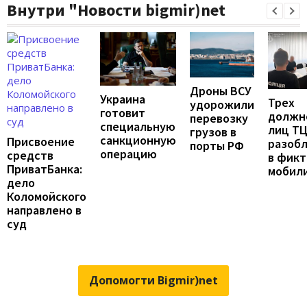
Внутри "Новости bigmir)net
Дроны ВСУ
Украина
Трех
удорожили
готовит
должн
перевозку
специальную
лиц Т
грузов в
санкционную
Присвоение
разоб
порты РФ
операцию
средств
в фик
ПриватБанка:
мобил
дело
Коломойского
направлено в
суд
Допомогти Bigmir)net