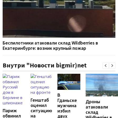
Беспилотники атаковали склад Wildberries в
Екатеринбурге: возник крупный пожар
Внутри "Новости bigmir)net
В
Генштаб
Гданьске
Дроны
оценил
мужчина
атаковали
Париж
ситуацию
избил
склад
обвинил
на
двух
Wildberries в