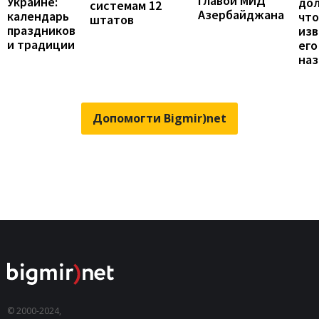
главой МИД
Украине:
до
системам 12
Азербайджана
календарь
что
штатов
праздников
изв
и традиции
его
наз
Допомогти Bigmir)net
© 2000-2024,