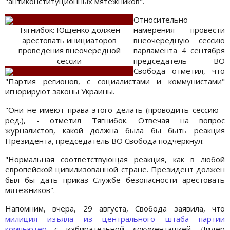
"антиконституционных мятежников".
Относительно
Тягнибок: Ющенко должен
намерения провести
арестовать инициаторов
внеочередную сессию
проведения внеочередной
парламента 4 сентября
сессии
председатель ВО
Свобода отметил, что
"Партия регионов, с социалистами и коммунистами"
игнорируют законы Украины.
"Они не имеют права этого делать (проводить сессию -
ред.), - отметил Тягнибок. Отвечая на вопрос
журналистов, какой должна была бы быть реакция
Президента, председатель ВО Свобода подчеркнул:
"Нормальная соответствующая реакция, как в любой
европейской цивилизованной стране. Президент должен
был бы дать приказ Службе безопасности арестовать
мятежников".
Напомним, вчера, 29 августа, Свобода заявила, что
милиция изъяла из центрального штаба партии
компьютер
с избирательной документацией. Лидер