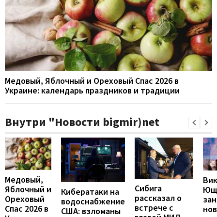
Медовый, Яблочный и Ореховый Спас 2026 в
Украине: календарь праздников и традиции
Внутри "Новости bigmir)net
Медовый,
Ви
Сибига
Яблочный и
Ющ
Кибератаки на
рассказал о
Ореховый
зан
водоснабжение
встрече с
Спас 2026 в
но
США: взломаны