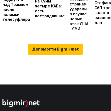
на Сумы
Стефан
странам
над Трампом
четыре КАБа:
САП тре
ударами
после
есть
залог в
в случае
поломки
пострадавшие
размере
новых
телесуфлера
млн
атак США
- СМИ
Допомогти Bigmir)net