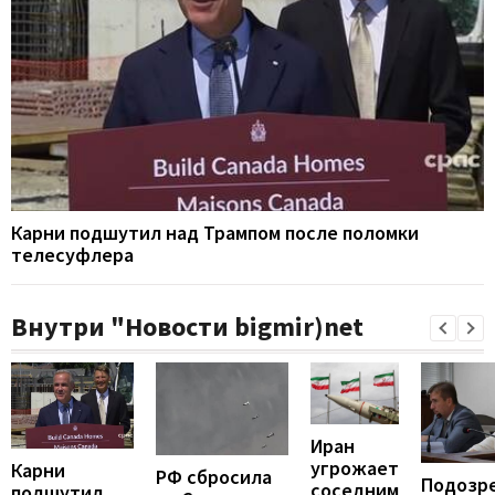
Карни подшутил над Трампом после поломки
телесуфлера
Внутри "Новости bigmir)net
Иран
угрожает
Карни
РФ сбросила
Подозр
соседним
подшутил