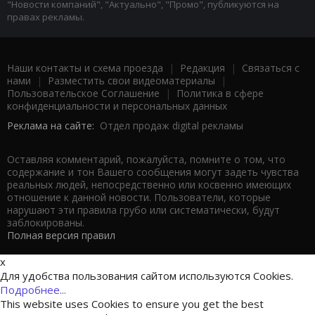
"Новости компаний", "Актуально", "Промо", публикуются на
правах рекламы.
Наши контакты и схема проезда
|
Редакция
|
Связаться с
нами
|
Разместить свои видеоматериалы
|
Пользовательское Соглашение
|
Политика в сфере
конфиденциальности и персональных данных
Реклама на сайте:
Отдел продаж digital рекламы
Оставляя комментарий, пожалуйста, помните о том, что
содержание и тон Вашего сообщения могут задеть чувства
реальных людей, непосредственно или косвенно имеющих
отношение к данной новости. Пользователи, которые
нарушают эти правила грубо или систематически, будут
заблокированы.
Полная версия правил
x
Для удобства пользования сайтом используются Cookies.
Подробнее...
This website uses Cookies to ensure you get the best