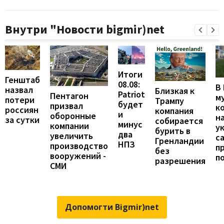
Внутри "Новости bigmir)net
Итоги
Генштаб
08.08:
В
назвал
Близкая к
Patriot
Пентагон
м
потери
Трампу
будет
призвал
к
россиян
компания
и
оборонные
н
за сутки
собирается
минус
компании
у
бурить в
два
увеличить
с
Гренландии
НПЗ
производство
п
без
вооружений -
п
разрешения
СМИ
Допомогти Bigmir)net