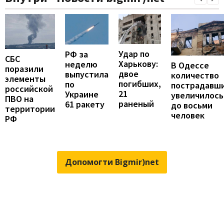
Удар по
РФ за
СБС
Харькову:
неделю
В Одессе
поразили
двое
выпустила
количество
элементы
погибших,
по
пострадавш
российской
21
Украине
увеличилось
ПВО на
раненый
61 ракету
до восьми
территории
человек
РФ
Допомогти Bigmir)net