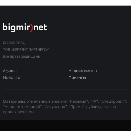
© 2000-2024,
ТОВ «КЕПРЕЙТ ПАРТНЕРС»".
Все права защищены.
Афиша
Недвижимость
Новости
Финансы
Материалы, отмеченные знаками "Реклама", "PR", "Спецпроект",
"Новости компаний", "Актуально", "Промо", публикуются на
правах рекламы.