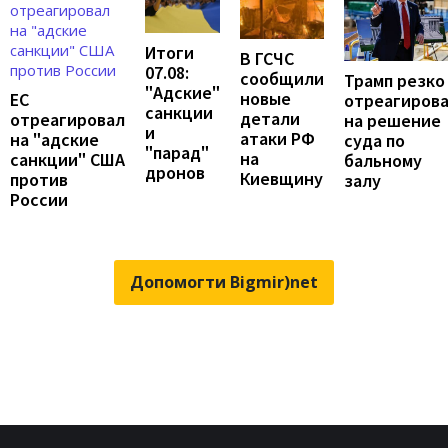
Итоги
В ГСЧС
07.08:
сообщили
Трамп резко
"Адские"
новые
ЕС
отреагиров
санкции
детали
отреагировал
на решение
и
атаки РФ
на "адские
суда по
"парад"
на
санкции" США
бальному
дронов
Киевщину
против
залу
России
Допомогти Bigmir)net