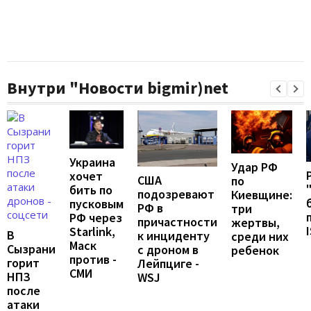
Внутри "Новости bigmir)net
Украина
Удар РФ
хочет
США
по
бить по
подозревают
Киевщине:
пусковым
РФ в
три
РФ через
причастности
жертвы,
Starlink,
В
к инциденту
среди них
Маск
Сызрани
с дроном в
ребенок
против -
горит
Лейпциге -
СМИ
НПЗ
WSJ
после
атаки