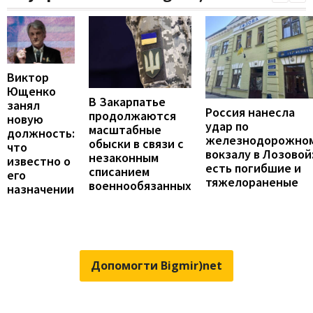
Виктор
Ющенко
В Закарпатье
занял
Россия нанесла
продолжаются
новую
удар по
масштабные
должность:
железнодорожно
обыски в связи с
что
вокзалу в Лозовой
незаконным
известно о
есть погибшие и
списанием
его
тяжелораненые
военнообязанных
назначении
Допомогти Bigmir)net