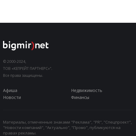
© 2000-2024,
ТОВ «КЕПРЕЙТ ПАРТНЕРС»".
Все права защищены.
Афиша
Недвижимость
Новости
Финансы
Материалы, отмеченные знаками "Реклама", "PR", "Спецпроект",
"Новости компаний", "Актуально", "Промо", публикуются на
правах рекламы.