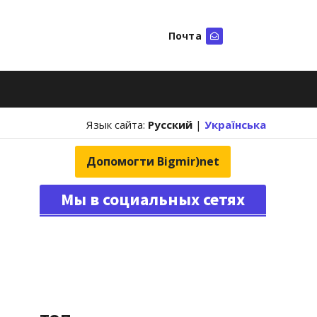
Почта
Искать
Язык сайта:
Русский
|
Українська
Допомогти Bigmir)net
Мы в социальных сетях