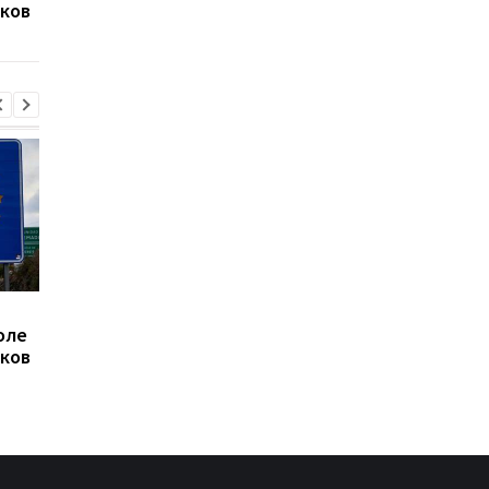
ков
поезда Сумы-Киев
сработала ПВО
Россияне нанесли удар
Летела баллистика 
оле
дроном по локомотиву
"шахеды": как
ков
поезда Сумы-Киев
сработала ПВО