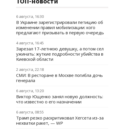
ТОП-новости
6 августа, 16:30
В Украине зарегистрировали петицию об
изменении правил мобилизации: кого
предлагают призывать в первую очередь
4 августа, 16:45
Зарезал 17-летнюю девушку, а потом сел
ужинать: жуткие подробности убийства в
Киевской области
2 августа, 22:18
СМИ: В ресторане в Москве погибла дочь
генерала
6 августа, 13:20
Виктор Ющенко занял новую должность:
что известно о его назначении
6 августа, 08:55
Трамп резко раскритиковал Хегсета из-за
нехватки ракет, — WP