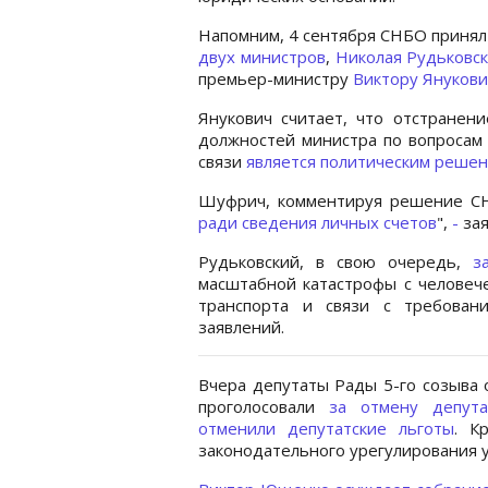
Напомним, 4 сентября СНБО приня
двух министров
,
Николая Рудьковск
премьер-министру
Виктору Янукови
Янукович считает, что отстранен
должностей министра по вопросам 
связи
является политическим реше
Шуфрич, комментируя решение СНБ
ради сведения личных счетов
",
-
зая
Рудьковский, в свою очередь,
з
масштабной катастрофы с человеч
транспорта и связи с требован
заявлений.
Вчера депутаты Рады 5-го созыва
проголосовали
за отмену депута
отменили депутатские льготы
. К
законодательного урегулирования у