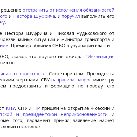
л решение
отстранить от исполнения обязанностей
ого
и
Нестора Шуфрича
, и
поручил
выполнить его
чу
.
ие Нестора Шуфрича и Николая Рудьковского от
чрезвычайных ситуаций и министра транспорта и
нием
. Премьер обвинил СНБО в узурпации власти.
О, сказал, что другого не ожидал. "
Инквизиция
вил он.
аявил о подготовке
Секретариатом Президента
ескими жертвами. СБУ
направила запрос
министру
ием предоставить информацию по поводу его
 от
КПУ
, СПУ и
ПР
пришли на открытие 4 сессии и
тской и президентской неприкосновенности
и
роме того, парламент принял заявление насчет
словий госзакупок.