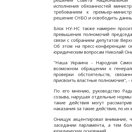
исполнения обязанностей минист
требованием к премьер-минист
решение СНБО и освободить данны
Блок НУ-НС также намерен просит
превышения полномочий председ
связи с собранием депутатов Верх
Об этом на пресс-конференции ск
юридическим вопросам Николай Он
"Наша Украина - Народная Само
возможном обращении к генерал
проверки обстоятельств, связа
присвоить властные полномочия", - с
По его мнению, руководство Рады
созыва, нарушая отдельные нормы 
такие действия могут рассматри
наказания за такие действия, по их
Онищук акцентировал внимание, ч
заседании парламента, а тем бо
юридических оснований.