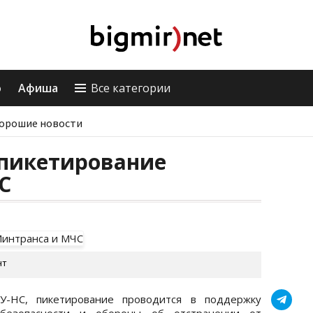
о
Афиша
Все категории
орошие новости
 пикетирование
С
нт
У-НС, пикетирование проводится в поддержку
безопасности и обороны об отстранении от