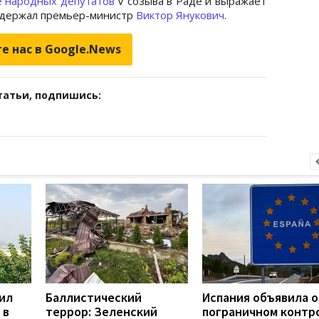
е народных депутатов
V созыва в Раде и выражает
ддержал премьер-министр
Виктор Янукович
.
е нас в Google.News
татьи, подпишись:
ил
Баллистический
Испания объявила о
 в
террор: Зеленский
пограничном контр