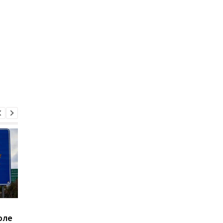
Россияне нанесли удар
Летела баллистика 
оле
дроном по локомотиву
"шахеды": как