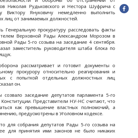
ров Николая Рудьковского и Нестора Шуфрича с
ру Виктору Януковичу немедленно выполнить
х лиц от занимаемых должностей.
ь Генеральную прокуратуру расследовать факты
ателем Верховной Рады Александром Морозом в
овной Рады 5-го созыва на заседание 4 сентября.
азал заместитель руководителя штаба блока по
ищук.
оборона рассматривает и готовит документы о
ьному прокурору относительно реагирования и
нных с попыткой отдельных должностных лиц
казал он.
 созвало заседание депутатов парламента 5-го
Конституции. Представители НУ-НС считают, что
ваться как превышение властных полномочий, а
 мнению, предусмотрены в Уголовном кодексе.
то для собрания депутатов Рады 5-го созыва на
лее для принятия ими законов не было никаких