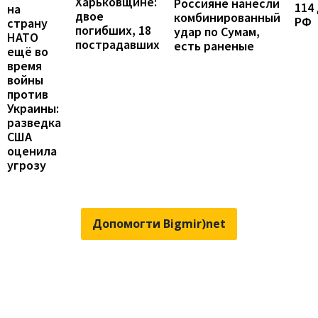
Харьковщине:
Россияне нанесли
114
на
двое
комбинированный
РФ
страну
погибших, 18
удар по Сумам,
НАТО
пострадавших
есть раненые
ещё во
время
войны
против
Украины:
разведка
США
оценила
угрозу
Допомогти Bigmir)net