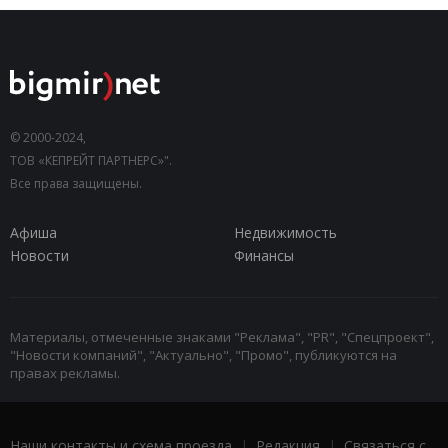
© 2000-2024,
ТОВ «КЕПРЕЙТ ПАРТНЕРС»".
Все права защищены.
Афиша
Недвижимость
Новости
Финансы
Материалы, отмеченные знаками "Реклама", "PR", "Спецпроект",
"Новости компаний", "Актуально", "Промо", публикуются на
правах рекламы.
Наши контакты и схема проезда
|
Редакция
|
Связаться с